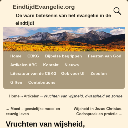
EindtijdEvangelie.org
De ware betekenis van het evangelie in de
eindtijd!
Home
CBKG
Bijbelse begrippen
Feesten van God
Artikelen ABC
Kontakt
Nieuws
Literatuur van de CBKG – Ook voor U!
Zebulon
Giften
Contributions
Home
→
Artikelen
→
Vruchten van wijsheid, dwaasheid en zonde
←
Moed – geestelijke moed en
Wijsheid in Jezus Christus-
Post navigation
eeuwig leven
Godsspraak en profetie
→
Vruchten van wijsheid,