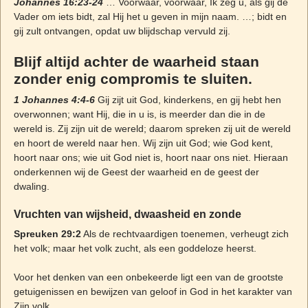
Johannes 16:23-24
… Voorwaar, voorwaar, Ik zeg u, als gij de
Vader om iets bidt, zal Hij het u geven in mijn naam. …; bidt en
gij zult ontvangen, opdat uw blijdschap vervuld zij.
Blijf altijd achter de waarheid staan
zonder enig compromis te sluiten.
1 Johannes 4:4-6
Gij zijt uit God, kinderkens, en gij hebt hen
overwonnen; want Hij, die in u is, is meerder dan die in de
wereld is. Zij zijn uit de wereld; daarom spreken zij uit de wereld
en hoort de wereld naar hen. Wij zijn uit God; wie God kent,
hoort naar ons; wie uit God niet is, hoort naar ons niet. Hieraan
onderkennen wij de Geest der waarheid en de geest der
dwaling.
Vruchten van wijsheid, dwaasheid en zonde
Spreuken 29:2
Als de rechtvaardigen toenemen, verheugt zich
het volk; maar het volk zucht, als een goddeloze heerst.
Voor het denken van een onbekeerde ligt een van de grootste
getuigenissen en bewijzen van geloof in God in het karakter van
Zijn volk.