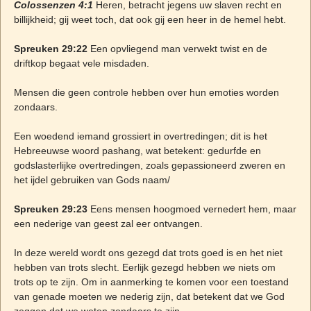
Colossenzen 4:1
Heren, betracht jegens uw slaven recht en
billijkheid; gij weet toch, dat ook gij een heer in de hemel hebt.
Spreuken 29:22
Een opvliegend man verwekt twist en de
driftkop begaat vele misdaden.
Mensen die geen controle hebben over hun emoties worden
zondaars.
Een woedend iemand grossiert in overtredingen; dit is het
Hebreeuwse woord pashang, wat betekent: gedurfde en
godslasterlijke overtredingen, zoals gepassioneerd zweren en
het ijdel gebruiken van Gods naam/
Spreuken 29:23
Eens mensen hoogmoed vernedert hem, maar
een nederige van geest zal eer ontvangen.
In deze wereld wordt ons gezegd dat trots goed is en het niet
hebben van trots slecht. Eerlijk gezegd hebben we niets om
trots op te zijn. Om in aanmerking te komen voor een toestand
van genade moeten we nederig zijn, dat betekent dat we God
zeggen dat we weten zondaars te zijn.