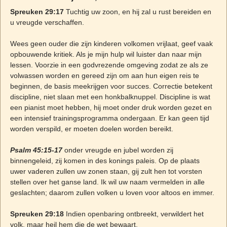
Spreuken 29:17
Tuchtig uw zoon, en hij zal u rust bereiden en
u vreugde verschaffen.
Wees geen ouder die zijn kinderen volkomen vrijlaat, geef vaak
opbouwende kritiek. Als je mijn hulp wil luister dan naar mijn
lessen. Voorzie in een godvrezende omgeving zodat ze als ze
volwassen worden en gereed zijn om aan hun eigen reis te
beginnen, de basis meekrijgen voor succes. Correctie betekent
discipline, niet slaan met een honkbalknuppel. Discipline is wat
een pianist moet hebben, hij moet onder druk worden gezet en
een intensief trainingsprogramma ondergaan. Er kan geen tijd
worden verspild, er moeten doelen worden bereikt.
Psalm 45:15-17
onder vreugde en jubel worden zij
binnengeleid, zij komen in des konings paleis. Op de plaats
uwer vaderen zullen uw zonen staan, gij zult hen tot vorsten
stellen over het ganse land. Ik wil uw naam vermelden in alle
geslachten; daarom zullen volken u loven voor altoos en immer.
Spreuken 29:18
Indien openbaring ontbreekt, verwildert het
volk, maar heil hem die de wet bewaart.