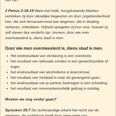
2 Petrus 2:18-19
Want met holle, hoogdravende klanken
verlokken zij door vleselijke begeerten en door ongebondenheid
hen, die zich ternauwernood aan degenen, die in dwaling
verkeren, onttrekken. Vrijheid spiegelen zij hun voor, hoewel zij
zelf slaven des verderfs zijn; immers, door wie men
overmeesterd is, diens slaaf is men.
Door wie men overmeesterd is, diens slaaf is men.
Het eindresultaat van verslaving is een overdosis;
het resultaat van seksuele zonden is een geslachtsziekte of
erger;
het eindresultaat van alcoholisme is levercirrose;
het resultaat van misdaad is naar de gevangenis gaan;
het eindresultaat van je partner bedriegen is een scheiding;
het resultaat van onverantwoordelijk gedrag is ontslag.
Moeten we nog verder gaan?
Spreuken 29:7
De rechtvaardige erkent het recht van de
geringen, de goddeloze heeft daar geen weet van.