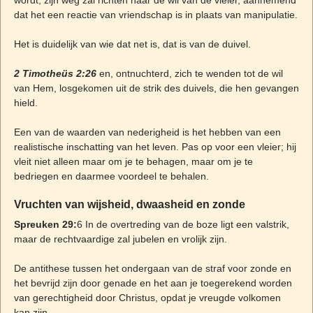
wordt, zijn weg zal richten naar de wil van de vleier, aannemend
dat het een reactie van vriendschap is in plaats van manipulatie.
Het is duidelijk van wie dat net is, dat is van de duivel.
2 Timotheüs 2:26
en, ontnuchterd, zich te wenden tot de wil
van Hem, losgekomen uit de strik des duivels, die hen gevangen
hield.
Een van de waarden van nederigheid is het hebben van een
realistische inschatting van het leven. Pas op voor een vleier; hij
vleit niet alleen maar om je te behagen, maar om je te
bedriegen en daarmee voordeel te behalen.
Vruchten van wijsheid, dwaasheid en zonde
Spreuken 29:
6 In de overtreding van de boze ligt een valstrik,
maar de rechtvaardige zal jubelen en vrolijk zijn.
De antithese tussen het ondergaan van de straf voor zonde en
het bevrijd zijn door genade en het aan je toegerekend worden
van gerechtigheid door Christus, opdat je vreugde volkomen
kan zijn.