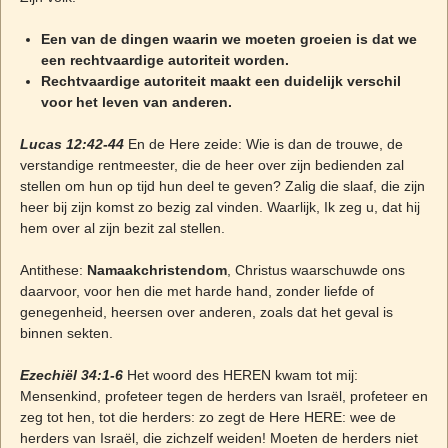
Een van de dingen waarin we moeten groeien is dat we
een rechtvaardige autoriteit worden.
Rechtvaardige autoriteit maakt een duidelijk verschil
voor het leven van anderen.
Lucas 12:42-44
En de Here zeide: Wie is dan de trouwe, de
verstandige rentmeester, die de heer over zijn bedienden zal
stellen om hun op tijd hun deel te geven? Zalig die slaaf, die zijn
heer bij zijn komst zo bezig zal vinden. Waarlijk, Ik zeg u, dat hij
hem over al zijn bezit zal stellen.
Antithese:
Namaakchristendom
, Christus waarschuwde ons
daarvoor, voor hen die met harde hand, zonder liefde of
genegenheid, heersen over anderen, zoals dat het geval is
binnen sekten.
Ezechiël 34:1-6
Het woord des HEREN kwam tot mij:
Mensenkind, profeteer tegen de herders van Israël, profeteer en
zeg tot hen, tot die herders: zo zegt de Here HERE: wee de
herders van Israël, die zichzelf weiden! Moeten de herders niet