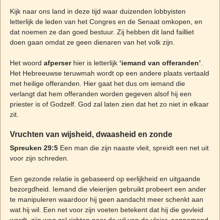
Kijk naar ons land in deze tijd waar duizenden lobbyisten
letterlijk de leden van het Congres en de Senaat omkopen, en
dat noemen ze dan goed bestuur. Zij hebben dit land failliet
doen gaan omdat ze geen dienaren van het volk zijn.
Het woord
afperser
hier is letterlijk
‘iemand van offeranden’
.
Het Hebreeuwse teruwmah wordt op een andere plaats vertaald
met heilige offeranden. Hier gaat het dus om iemand die
verlangt dat hem offeranden worden gegeven alsof hij een
priester is of Godzelf. God zal laten zien dat het zo niet in elkaar
zit.
Vruchten van wijsheid, dwaasheid en zonde
Spreuken 29:5
Een man die zijn naaste vleit, spreidt een net uit
voor zijn schreden.
Een gezonde relatie is gebaseerd op eerlijkheid en uitgaande
bezorgdheid. Iemand die vleierijen gebruikt probeert een ander
te manipuleren waardoor hij geen aandacht meer schenkt aan
wat hij wil. Een net voor zijn voeten betekent dat hij die gevleid