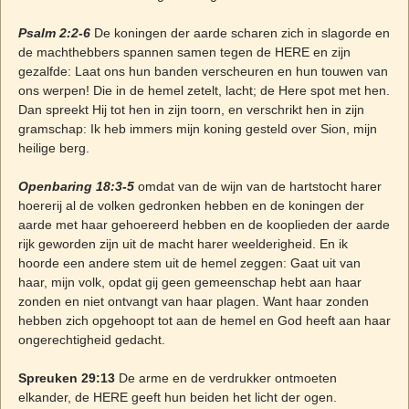
Psalm 2:2-6
De koningen der aarde scharen zich in slagorde en
de machthebbers spannen samen tegen de HERE en zijn
gezalfde: Laat ons hun banden verscheuren en hun touwen van
ons werpen! Die in de hemel zetelt, lacht; de Here spot met hen.
Dan spreekt Hij tot hen in zijn toorn, en verschrikt hen in zijn
gramschap: Ik heb immers mijn koning gesteld over Sion, mijn
heilige berg.
Openbaring 18:3-5
omdat van de wijn van de hartstocht harer
hoererij al de volken gedronken hebben en de koningen der
aarde met haar gehoereerd hebben en de kooplieden der aarde
rijk geworden zijn uit de macht harer weelderigheid. En ik
hoorde een andere stem uit de hemel zeggen: Gaat uit van
haar, mijn volk, opdat gij geen gemeenschap hebt aan haar
zonden en niet ontvangt van haar plagen. Want haar zonden
hebben zich opgehoopt tot aan de hemel en God heeft aan haar
ongerechtigheid gedacht.
Spreuken 29:13
De arme en de verdrukker ontmoeten
elkander, de HERE geeft hun beiden het licht der ogen.