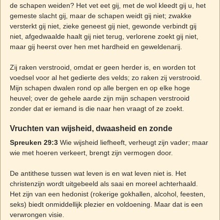
de schapen weiden? Het vet eet gij, met de wol kleedt gij u, het
gemeste slacht gij, maar de schapen weidt gij niet; zwakke
versterkt gij niet, zieke geneest gij niet, gewonde verbindt gij
niet, afgedwaalde haalt gij niet terug, verlorene zoekt gij niet,
maar gij heerst over hen met hardheid en geweldenarij.
Zij raken verstrooid, omdat er geen herder is, en worden tot
voedsel voor al het gedierte des velds; zo raken zij verstrooid.
Mijn schapen dwalen rond op alle bergen en op elke hoge
heuvel; over de gehele aarde zijn mijn schapen verstrooid
zonder dat er iemand is die naar hen vraagt of ze zoekt.
Vruchten van wijsheid, dwaasheid en zonde
Spreuken 29:3
Wie wijsheid liefheeft, verheugt zijn vader; maar
wie met hoeren verkeert, brengt zijn vermogen door.
De antithese tussen wat leven is en wat leven niet is. Het
christenzijn wordt uitgebeeld als saai en moreel achterhaald.
Het zijn van een hedonist (rokerige gokhallen, alcohol, feesten,
seks) biedt onmiddellijk plezier en voldoening. Maar dat is een
verwrongen visie.