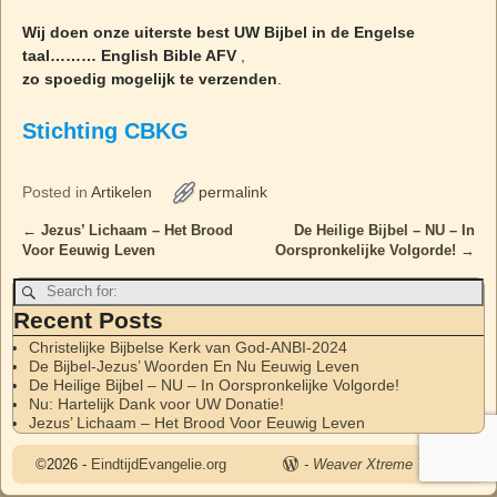
Wij doen onze uiterste best UW Bijbel in de Engelse
taal……… English Bible AFV
,
zo spoedig mogelijk te verzenden
.
Stichting CBKG
Posted in
Artikelen
permalink
←
Jezus’ Lichaam – Het Brood
De Heilige Bijbel – NU – In
Post navigation
Voor Eeuwig Leven
Oorspronkelijke Volgorde!
→
Recent Posts
Christelijke Bijbelse Kerk van God-ANBI-2024
De Bijbel-Jezus’ Woorden En Nu Eeuwig Leven
De Heilige Bijbel – NU – In Oorspronkelijke Volgorde!
Nu: Hartelijk Dank voor UW Donatie!
Jezus’ Lichaam – Het Brood Voor Eeuwig Leven
©2026 -
EindtijdEvangelie.org
-
Weaver Xtreme Theme