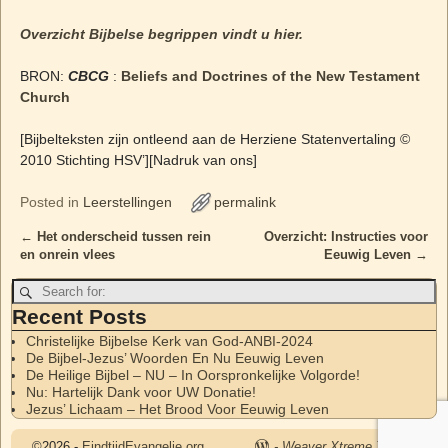
Overzicht Bijbelse begrippen vindt u hier.
BRON:
CBCG
:
Beliefs and Doctrines of the New Testament
Church
[Bijbelteksten zijn ontleend aan de Herziene Statenvertaling ©
2010 Stichting HSV’][Nadruk van ons]
Posted in
Leerstellingen
permalink
←
Het onderscheid tussen rein
Overzicht: Instructies voor
Post navigation
en onrein vlees
Eeuwig Leven
→
Recent Posts
Christelijke Bijbelse Kerk van God-ANBI-2024
De Bijbel-Jezus’ Woorden En Nu Eeuwig Leven
De Heilige Bijbel – NU – In Oorspronkelijke Volgorde!
Nu: Hartelijk Dank voor UW Donatie!
Jezus’ Lichaam – Het Brood Voor Eeuwig Leven
©2026 -
EindtijdEvangelie.org
-
Weaver Xtreme Theme