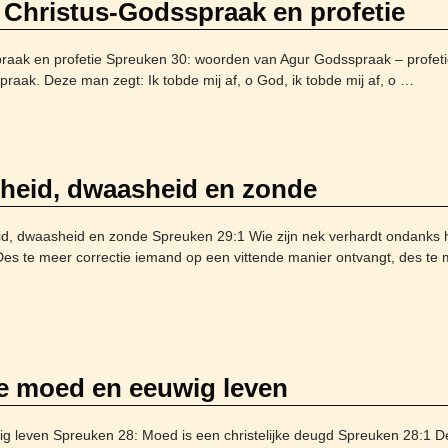
 Christus-Godsspraak en profetie
praak en profetie Spreuken 30: woorden van Agur Godsspraak – profe
raak. Deze man zegt: Ik tobde mij af, o God, ik tobde mij af, o
…
sheid, dwaasheid en zonde
id, dwaasheid en zonde Spreuken 29:1 Wie zijn nek verhardt ondanks 
s te meer correctie iemand op een vittende manier ontvangt, des te min
ke moed en eeuwig leven
g leven Spreuken 28: Moed is een christelijke deugd Spreuken 28:1 De