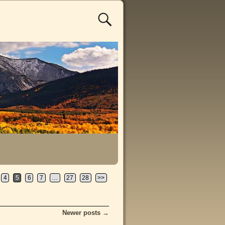
4
5
6
7
…
27
28
>>
Newer posts
→