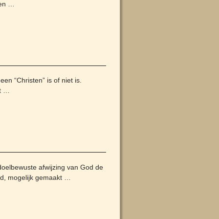
een
…
n “Christen” is of niet is.
t
…
 doelbewuste afwijzing van God de
ud, mogelijk gemaakt
…