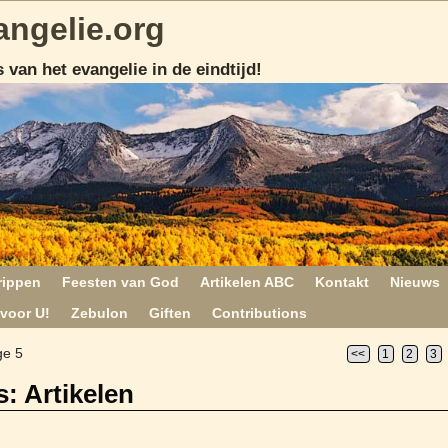
angelie.org
 van het evangelie in de eindtijd!
rippen
Feesten van God
Artikelen ABC
Kontakt
Nieuws
voor U!
Zebulon
Giften
Contributions
ge 5
<<
1
2
3
s:
Artikelen