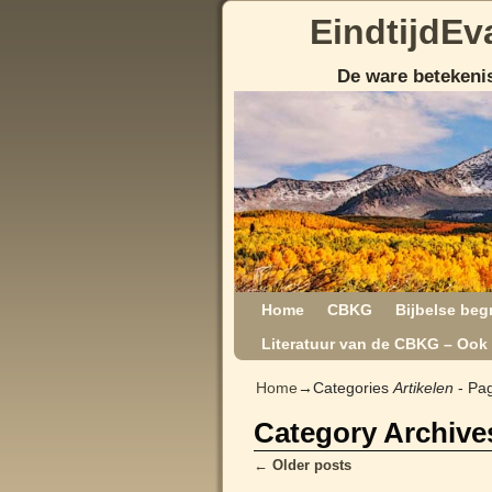
EindtijdEv
De ware betekenis
Home
CBKG
Bijbelse beg
Literatuur van de CBKG – Ook 
Home
→Categories
Artikelen
- Pa
Category Archive
←
Older posts
Post navigation