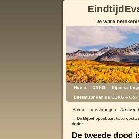
EindtijdEv
De ware betekenis
Home
CBKG
Bijbelse beg
Literatuur van de CBKG – Ook 
Home
→
Leerstellingen
→
De tweed
←
De Bijbel openbaart twee opstan
Post navigation
doden
De tweede dood i