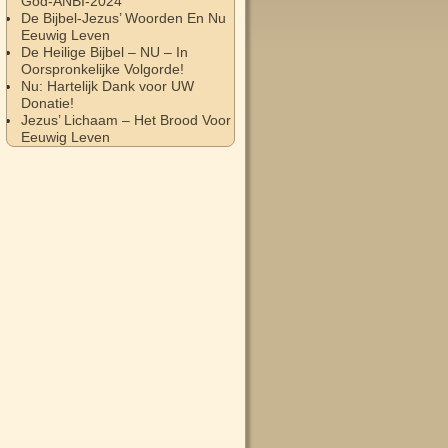
God-ANBI-2024
De Bijbel-Jezus’ Woorden En Nu
Eeuwig Leven
De Heilige Bijbel – NU – In
Oorspronkelijke Volgorde!
Nu: Hartelijk Dank voor UW
Donatie!
Jezus’ Lichaam – Het Brood Voor
Eeuwig Leven