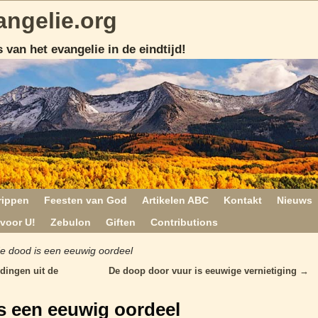
angelie.org
 van het evangelie in de eindtijd!
rippen
Feesten van God
Artikelen ABC
Kontakt
Nieuws
voor U!
Zebulon
Giften
Contributions
e dood is een eeuwig oordeel
dingen uit de
De doop door vuur is eeuwige vernietiging
→
s een eeuwig oordeel