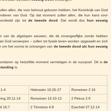
len allen, die voor behoud gekozen hebben, het Koninkrijk van God
kinderen van God. Op dat moment zullen allen, die hun kans voor
ordeeld zijn tot
de tweede dood
. Dat wordt dus
hun eeuwig
 van de afgelopen eeuwen, die de onvergeeflijke zonde hebben
van God verwerpen – zullen tot fysiek leven worden opgewekt en zich
en om het vonnis te ontvangen van
de tweede dood als hun eeuwig
ndaren op hetzelfde moment vernietigen in de vuurpoel. Dit is
de
standing
is.
:1-4
Hebreeën 10:26-27
Romeinen 2:16
ing 20:11-14
Romeinen 14:10-12
2 Petrus 2:9
l 16:7
2 Timoteüs 4:8
Ezechiël 37:12-14