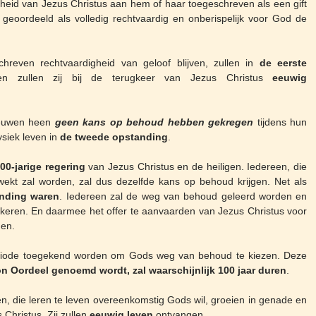
digheid van Jezus Christus aan hem of haar toegeschreven als een gift
geoordeeld als volledig rechtvaardig en onberispelijk voor God de
ven rechtvaardigheid van geloof blijven, zullen in
de eerste
n zullen zij bij de terugkeer van Jezus Christus
eeuwig
euwen heen
geen kans op behoud hebben gekregen
tijdens hun
ysiek leven in
de tweede opstanding
.
00-jarige regering
van Jezus Christus en de heiligen. Iedereen, die
kt zal worden, zal dus dezelfde kans op behoud krijgen. Net als
anding waren
. Iedereen zal de weg van behoud geleerd worden en
keren. En daarmee het offer te aanvaarden van Jezus Christus voor
den.
riode toegekend worden om Gods weg van behoud te kiezen. Deze
on Oordeel genoemd wordt, zal waarschijnlijk 100 jaar duren
.
, die leren te leven overeenkomstig Gods wil, groeien in genade en
 Christus. Zij zullen
eeuwig leven
ontvangen.