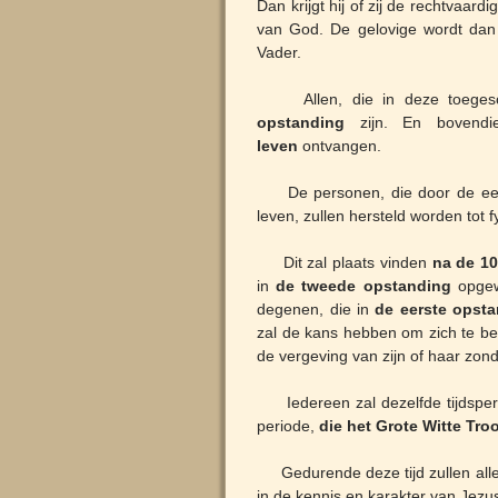
Dan krijgt hij of zij de rechtvaar
van God. De gelovige wordt dan 
Vader.
Allen, die in deze toegeschre
opstanding
zijn. En bovendie
leven
ontvangen.
De personen, die door de e
leven, zullen hersteld worden tot f
Dit zal plaats vinden
na de 10
in
de tweede opstanding
opgewe
degenen, die in
de eerste opst
zal de kans hebben om zich te be
de vergeving van zijn of haar zon
Iedereen zal dezelfde tijdspe
periode,
die het Grote Witte Tro
Gedurende deze tijd zullen allen
in de kennis en karakter van Jezus