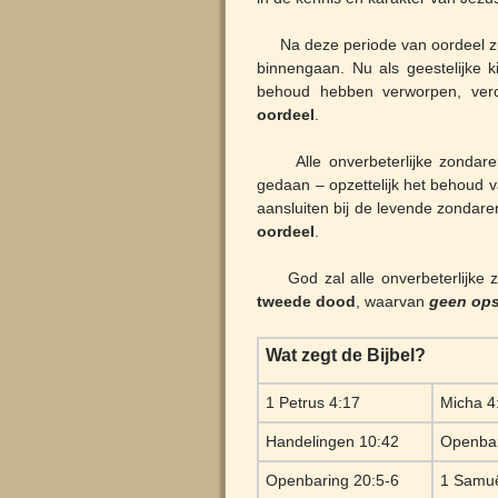
Na deze periode van oordeel zul
binnengaan. Nu als geestelijke 
behoud hebben verworpen, vero
oordeel
.
Alle onverbeterlijke zondaren
gedaan – opzettelijk het behoud 
aansluiten bij de levende zondar
oordeel
.
God zal alle onverbeterlijke zo
tweede dood
, waarvan
geen op
Wat zegt de Bijbel?
1 Petrus 4:17
Micha 4
Handelingen 10:42
Openbar
Openbaring 20:5-6
1 Samuë