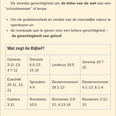
De vereiste gerechtigheid van
de letter van de wet
was een
“schoolmeester” of leraar:
Om de goddeloosheid en zwakte van de menselijke natuur te
openbaren en
de noodzaak aan te geven voor een betere gerechtigheid –
de gerechtigheid van geloof
.
Wat zegt de Bijbel?
Genesis
Genesis
Jeremia 18:7-
3:11-13;
6:5-13;
Leviticus 18:5
10
4:7-11
15:16
Ezechiël
Spreuken
Deuteronomium
Deuteronomium
20:11, 13,
4:4
28:1-13
4:1-13; 6:1-4
21
Galaten
Romeinen
Romeinen 3:9-
Romeinen 2:11-
3:11
10:5
22; 4:13-16
13