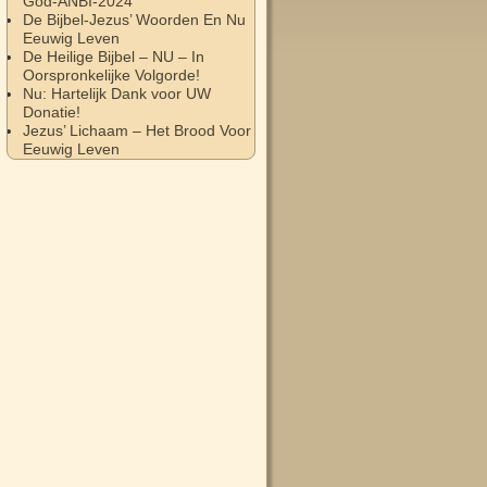
God-ANBI-2024
De Bijbel-Jezus’ Woorden En Nu
Eeuwig Leven
De Heilige Bijbel – NU – In
Oorspronkelijke Volgorde!
Nu: Hartelijk Dank voor UW
Donatie!
Jezus’ Lichaam – Het Brood Voor
Eeuwig Leven