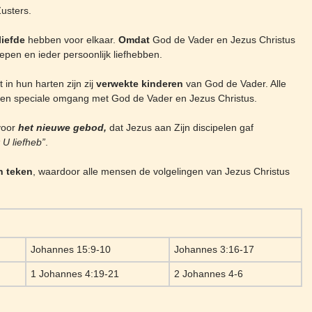
usters.
liefde
hebben voor elkaar.
Omdat
God de Vader en Jezus Christus
epen en ieder persoonlijk liefhebben.
 in hun harten zijn zij
verwekte kinderen
van God de Vader. Alle
een speciale omgang met God de Vader en Jezus Christus.
oor
het nieuwe gebod,
dat Jezus aan Zijn discipelen gaf
k U liefheb”
.
n teken
, waardoor alle mensen de volgelingen van Jezus Christus
Johannes 15:9-10
Johannes 3:16-17
1 Johannes 4:19-21
2 Johannes 4-6