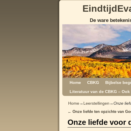
EindtijdEv
De ware betekenis
Home
CBKG
Bijbelse beg
Literatuur van de CBKG – Ook 
Home
→
Leerstellingen
→
Onze lief
←
Onze liefde ten opzichte van Go
Post navigation
Onze liefde voor 