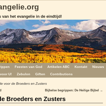
angelie.org
 van het evangelie in de eindtijd!
rippen
Feesten van God
Artikelen ABC
Kontakt
Nieuws
voor U!
Zebulon
Giften
Contributions
de voor de Broeders en Zusters
d
Bijbelse begrippen: De Heilige Bijbel
→
de Broeders en Zusters