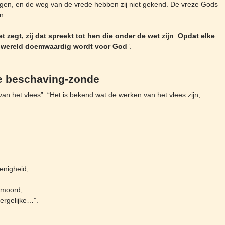
wegen, en de weg van de vrede hebben zij niet gekend. De vreze Gods
n.
t zegt, zij dat spreekt tot hen die onder de wet zijn
.
Opdat elke
 wereld doemwaardig wordt voor God
”.
e beschaving-zonde
van het vlees”: “Het is bekend wat de werken van het vlees zijn,
enigheid,
, moord,
ergelijke…”.