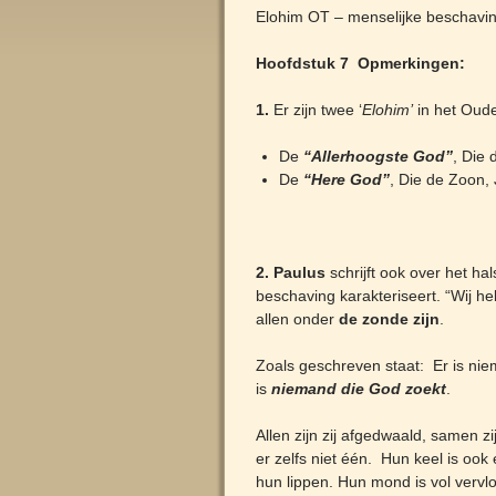
Elohim OT – menselijke beschavi
Hoofdstuk 7 Opmerkingen:
1.
Er zijn twee ‘
Elohim’
in het Oud
De
“Allerhoogste God”
, Die
De
“Here God”
, Die de Zoon,
2. Paulus
schrijft ook over het h
beschaving karakteriseert. “Wij h
allen onder
de zonde zijn
.
Zoals geschreven staat: Er is niem
is
niemand die God zoekt
.
Allen zijn zij afgedwaald, samen z
er zelfs niet één. Hun keel is ook
hun lippen. Hun mond is vol vervlo