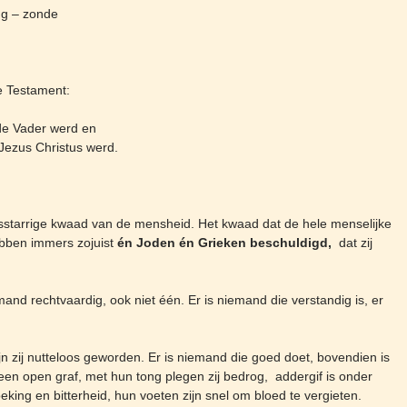
ng – zonde
e Testament:
 de Vader werd en
 Jezus Christus werd.
alsstarrige kwaad van de mensheid. Het kwaad dat de hele menselijke
ebben immers zojuist
én Joden én Grieken beschuldigd,
dat zij
and rechtvaardig, ook niet één. Er is niemand die verstandig is, er
ijn zij nutteloos geworden. Er is niemand die goed doet, bovendien is
 een open graf, met hun tong plegen zij bedrog, addergif is onder
eking en bitterheid, hun voeten zijn snel om bloed te vergieten.