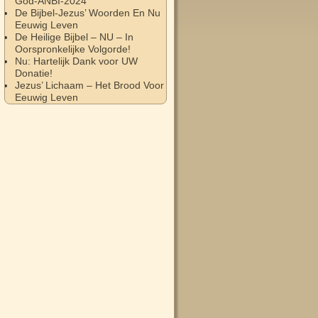
God-ANBI-2024
De Bijbel-Jezus’ Woorden En Nu
Eeuwig Leven
De Heilige Bijbel – NU – In
Oorspronkelijke Volgorde!
Nu: Hartelijk Dank voor UW
Donatie!
Jezus’ Lichaam – Het Brood Voor
Eeuwig Leven