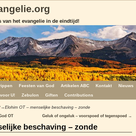
angelie.org
 van het evangelie in de eindtijd!
rippen
Feesten van God
Artikelen ABC
Kontakt
Nieuws
voor U!
Zebulon
Giften
Contributions
?
→
Elohim OT – menselijke beschaving – zonde
 God OT
Geluk of ongeluk – voorspoed of tegenspoed
→
elijke beschaving – zonde