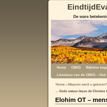
EindtijdEv
De ware betekenis
Home
CBKG
Bijbelse beg
Literatuur van de CBKG – Ook 
Home
→
Waarom werd u geboren
←
Gods natuur-Jezus de Christus
Post navigation
Elohim OT – mens