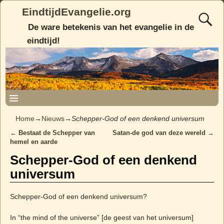
EindtijdEvangelie.org
De ware betekenis van het evangelie in de
eindtijd!
Home
→
Nieuws
→
Schepper-God of een denkend universum
←
Bestaat de Schepper van
Satan-de god van deze wereld
→
Post navigation
hemel en aarde
Schepper-God of een denkend
universum
Schepper-God of een denkend universum?
In “the mind of the universe” [de geest van het universum]