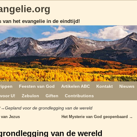
angelie.org
 van het evangelie in de eindtijd!
rippen
Feesten van God
Artikelen ABC
Kontakt
Nieuws
voor U!
Zebulon
Giften
Contributions
?
→
Gepland voor de grondlegging van de wereld
 van Jezus
Het Mysterie van God geopenbaard
→
grondlegging van de wereld