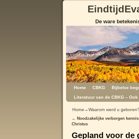
EindtijdEv
De ware betekenis
Home
CBKG
Bijbelse beg
Literatuur van de CBKG – Ook 
Home
→
Waarom werd u geboren
←
Noodzakelijke verborgen kennis
Post navigation
Christus
Gepland voor de 