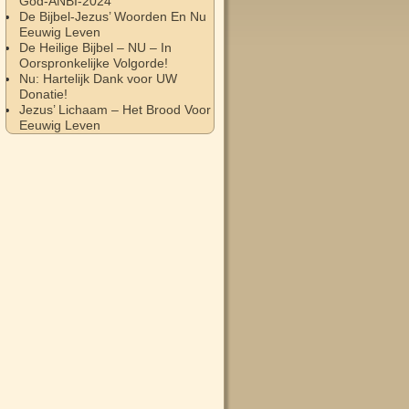
God-ANBI-2024
De Bijbel-Jezus’ Woorden En Nu
Eeuwig Leven
De Heilige Bijbel – NU – In
Oorspronkelijke Volgorde!
Nu: Hartelijk Dank voor UW
Donatie!
Jezus’ Lichaam – Het Brood Voor
Eeuwig Leven