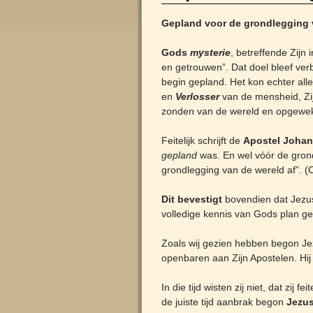
Gepland voor de grondlegging 
Gods
mysterie
, betreffende Zij
en getrouwen”. Dat doel bleef ver
begin gepland. Het kon echter al
en
Verlosser
van de mensheid, Zi
zonden van de wereld en opgewekt
Feitelijk schrijft de
Apostel Joha
gepland
was. En wel vóór de grond
grondlegging van de wereld af”. 
Dit bevestigt
bovendien dat Jezus
volledige kennis van Gods plan 
Zoals wij gezien hebben begon Je
openbaren aan Zijn Apostelen. Hi
In die tijd wisten zij niet, dat zi
de juiste tijd aanbrak begon
Jezu