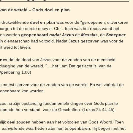
van de wereld – Gods doel en plan.
n indrukwekkende
doel en plan
was voor de “geroepenen, uitverkoren
borgen tot de eerste eeuw n. Chr.. Toch was het reeds vanaf het
leen worden
geopenbaard
nadat
Jezus
de
Messias
, de
Schepper
jn dienaarschap had voltooid. Nadat Jezus gestorven was voor de
 werd tot leven.
nnes
dat de dood van Jezus voor de zonden van de mensheid
legging van de wereld. “….het Lam Dat geslacht is, van de
(Openbaring 13:8)
 moest sterven voor de zonden van de wereld. En wel vóórdat de
geopenbaard kon worden.
zus na Zijn opstanding fundamentele dingen over Gods plan te
j opende hun verstand voor de Geschriften. (Lukas 24:44-45).
j feitelijk deel zouden hebben aan het voltooien van Gods Woord. Toen
s
aanvullende waarheden aan hen te openbaren. Hij begon met het