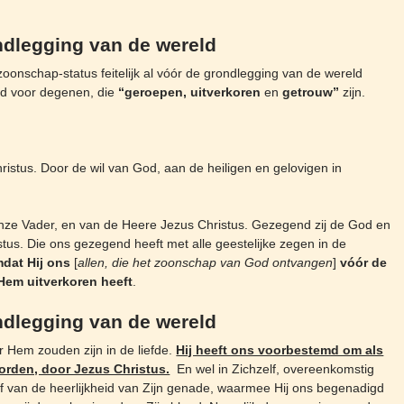
ndlegging van de wereld
zoonschap-status feitelijk al vóór de grondlegging van de wereld
d voor degenen, die
“geroepen, uitverkoren
en
getrouw”
zijn.
ristus. Door de wil van God, aan de heiligen en gelovigen in
nze Vader, en van de Heere Jezus Christus. Gezegend zij de God en
us. Die ons gezegend heeft met alle geestelijke zegen in de
dat Hij ons
[
allen, die het zoonschap van God ontvangen
]
vóór de
Hem uitverkoren heeft
.
ndlegging van de wereld
r Hem zouden zijn in de liefde.
Hij heeft ons voorbestemd om als
orden, door Jezus Christus.
En wel in Zichzelf, overeenkomstig
of van de heerlijkheid van Zijn genade, waarmee Hij ons begenadigd