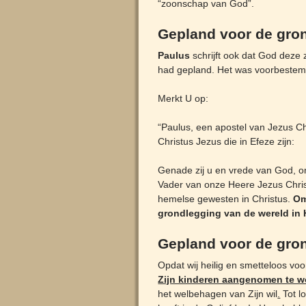
“zoonschap van God”.
Gepland voor de gro
Paulus
schrijft ook dat God deze 
had gepland. Het was voorbestem
Merkt U op:
“Paulus, een apostel van Jezus Ch
Christus Jezus die in Efeze zijn:
Genade zij u en vrede van God, o
Vader van onze Heere Jezus Christ
hemelse gewesten in Christus.
Om
grondlegging van de wereld in 
Gepland voor de gro
Opdat wij heilig en smetteloos voo
Zijn kinderen aangenomen te w
het welbehagen van Zijn wil
.
Tot l