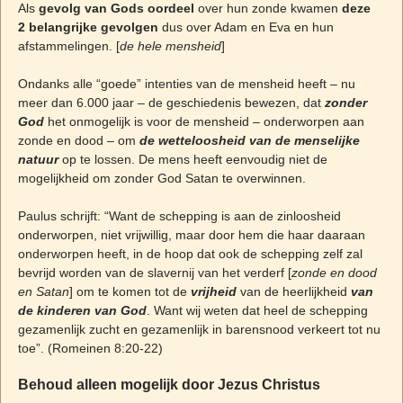
Als
gevolg van Gods oordeel
over hun zonde kwamen
deze
2 belangrijke gevolgen
dus over Adam en Eva en hun
afstammelingen. [
de hele mensheid
]
Ondanks alle “goede” intenties van de mensheid heeft – nu
meer dan 6.000 jaar – de geschiedenis bewezen, dat
zonder
God
het onmogelijk is voor de mensheid – onderworpen aan
zonde en dood – om
de wetteloosheid van de menselijke
natuur
op te lossen. De mens heeft eenvoudig niet de
mogelijkheid om zonder God Satan te overwinnen.
Paulus schrijft: “Want de schepping is aan de zinloosheid
onderworpen, niet vrijwillig, maar door hem die haar daaraan
onderworpen heeft, in de hoop dat ook de schepping zelf zal
bevrijd worden van de slavernij van het verderf [
zonde en dood
en Satan
] om te komen tot de
vrijheid
van de heerlijkheid
van
de kinderen van God
. Want wij weten dat heel de schepping
gezamenlijk zucht en gezamenlijk in barensnood verkeert tot nu
toe”. (Romeinen 8:20-22)
Behoud alleen mogelijk door Jezus Christus