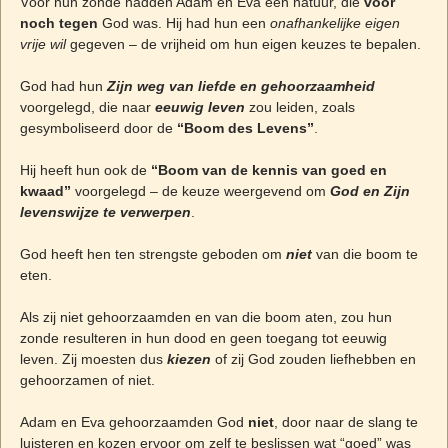
Vóór hun zonde hadden Adam en Eva een natuur, die
voor
noch tegen
God was. Hij had hun een
onafhankelijke eigen
vrije wil
gegeven – de vrijheid om hun eigen keuzes te bepalen.
God had hun
Zijn weg van liefde en gehoorzaamheid
voorgelegd, die naar
eeuwig leven
zou leiden, zoals
gesymboliseerd door de
“Boom des Levens”
.
Hij heeft hun ook de
“Boom van de kennis van goed en
kwaad”
voorgelegd – de keuze weergevend om
God en Zijn
levenswijze te verwerpen
.
God heeft hen ten strengste geboden om
niet
van die boom te
eten.
Als zij niet gehoorzaamden en van die boom aten, zou hun
zonde resulteren in hun dood en geen toegang tot eeuwig
leven. Zij moesten dus
kiezen
of zij God zouden liefhebben en
gehoorzamen of niet.
Adam en Eva gehoorzaamden God
niet
, door naar de slang te
luisteren en kozen ervoor om zelf te beslissen wat “goed” was