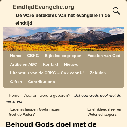
EindtijdEvangelie.org
De ware betekenis van het evangelie in de
eindtijd!
Home
CBKG
Bijbelse begrippen
Feesten van God
Artikelen ABC
Kontakt
Nieuws
Literatuur van de CBKG – Ook voor U!
Zebulon
Giften
Contributions
Home
→
Waarom werd u geboren?
→
Behoud Gods doel met de
mensheid
←
Eigenschappen Gods natuur
Erfelijkheidsleer en
Post navigation
– God de Vader?
Wetenschappers
→
Behoud Gods doel met de