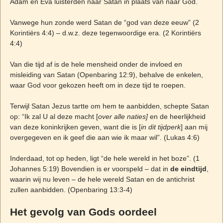
Adam en Eva luisterden naar Satan in plaats van naar God.
Vanwege hun zonde werd Satan de “god van deze eeuw” (2
Korintiërs 4:4) – d.w.z. deze tegenwoordige era. (2 Korintiërs
4:4)
Van die tijd af is de hele mensheid onder de invloed en
misleiding van Satan (Openbaring 12:9), behalve de enkelen,
waar God voor gekozen heeft om in deze tijd te roepen.
Terwijl Satan Jezus tartte om hem te aanbidden, schepte Satan
op: “Ik zal U al deze macht [
over alle naties]
en de heerlijkheid
van deze koninkrijken geven, want die is [
in dit tijdperk
] aan mij
overgegeven en ik geef die aan wie ik maar wil”. (Lukas 4:6)
Inderdaad, tot op heden, ligt “de hele wereld in het boze”. (1
Johannes 5:19) Bovendien is er voorspeld – dat in
de eindtijd
,
waarin wij nu leven – de hele wereld Satan en de antichrist
zullen aanbidden. (Openbaring 13:3-4)
Het gevolg van Gods oordeel