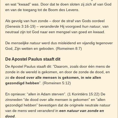
en wat “kwaad” was. Door dat te doen sloten zij zich af van God
en van de toegang tot de Boom des Levens.
Als gevolg van hun zonde – door de straf van Gods oordeel
(Genesis 3:16-19) –
veranderde
Hij voorgoed
hun natuur
, van
neutraal zijn tot God naar een mengsel van goed en kwaad.
De
menselijke natuur
werd dus misleidend en vijandig tegenover
God, Zijn wetten en geboden. (Romeinen 8:7)
De Apostel Paulus staaft dit
De Apostel Paulus staaft dit: “Daarom, zoals door één mens de
zonde in de wereld is gekomen, en door de zonde de dood, en
zo
de dood over alle mensen is gekomen, in wie allen
gezondigd hebben
”. (Romeinen 5:12)
En opnieuw: “allen in Adam sterven”. (1 Korintiërs 15:22) De
zinsneden “de dood over alle mensen is gekomen” en “allen
gezondigd hebben” bevestigen dat de originele neutrale natuur
van de mens werd
veranderd
in
een natuur van zonde en
dood
.