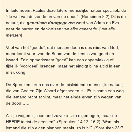
In feite noemt Paulus deze latere menselijke natuur specifiek, de
“de wet van de zonde en van de dood”. (Romeinen 8:2) Dit is de
natuur, die
genetisch doorgegeven
werd van Adam en Eva
naar de harten en denkwijzen van
elke generatie
. [
van alle
mensen
]
Veel van het “goede”, dat mensen doen is dus
niet
van God,
maar komt voort van de Boom van de kennis van goed en
kwaad. Zo’n opmerkzaam “goed” kan een oppervlakkig of
tijdelijk “voordeel” brengen, maar het eindigt bijna altijd in een
mislukking.
De Spreuken leren ons over de misleidende menselijke natuur,
die van God en Zijn Woord afgesneden is: “Er is soms een weg
die iemand recht schijnt, maar het einde ervan zijn wegen van
de dood……
Al zijn wegen zijn iemand zuiver in zijn eigen ogen, maar de
HEERE toetst de geesten”. (Spreuken 14:12; 16:2) “Want als
iemand die zijn eigen plannen maakt, zo is hij”. (Spreuken 23:7