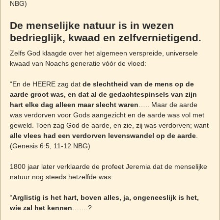
NBG)
De menselijke natuur is in wezen
bedrieglijk, kwaad en zelfvernietigend.
Zelfs God klaagde over het algemeen verspreide, universele
kwaad van Noachs generatie vóór de vloed:
“En de HEERE zag dat
de slechtheid van de mens op de
aarde groot was, en dat al de gedachtespinsels van zijn
hart elke dag alleen maar slecht waren
….. Maar de aarde
was verdorven voor Gods aangezicht en de aarde was vol met
geweld. Toen zag God de aarde, en zie, zij was verdorven; want
alle vlees had een verdorven levenswandel op de aarde
.
(Genesis 6:5, 11-12 NBG)
1800 jaar later verklaarde de profeet Jeremia dat de menselijke
natuur nog steeds hetzelfde was:
“
Arglistig is het hart, boven alles, ja, ongeneeslijk is het,
wie zal het kennen
…….?