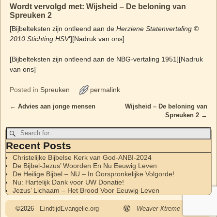
Wordt vervolgd met: Wijsheid – De beloning van
Spreuken 2
[Bijbelteksten zijn ontleend aan de
Herziene Statenvertaling ©
2010 Stichting HSV
’][Nadruk van ons]
[Bijbelteksten zijn ontleend aan de NBG-vertaling 1951][Nadruk
van ons]
Posted in
Spreuken
permalink
←
Advies aan jonge mensen
Wijsheid – De beloning van
Post navigation
Spreuken 2
→
Recent Posts
Christelijke Bijbelse Kerk van God-ANBI-2024
De Bijbel-Jezus’ Woorden En Nu Eeuwig Leven
De Heilige Bijbel – NU – In Oorspronkelijke Volgorde!
Nu: Hartelijk Dank voor UW Donatie!
Jezus’ Lichaam – Het Brood Voor Eeuwig Leven
©2026 -
EindtijdEvangelie.org
-
Weaver Xtreme Theme