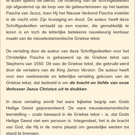
te lezen tijdens de dienst. De ordening van de Schriftgedeelten
zijn afgestemd op de loop van de gebeurtenissen op het laatste
Pascha van Jezus, toen Hij het Nieuwe Verbond Pascha instelde
in de nacht vóór Zijn kruisiging en dood. De auteur heeft deze
Schriftgedeelten vertaald op een manier, die gemakkelijk te
lezen is en toch de letterlijke betekenis nauwkeurig kenbaar
maakt van de nieuwtestamentische Griekse tekst.
De vertaling door de auteur van deze Schriftgedeelten voor het
Christelijke Pascha is gebaseerd op de Griekse tekst van
Stephens van 1550. Dit was de Griekse tekst, die gebruikt werd
door de vertalers van de
King James Version
. De auteur heeft
voor een veeleisende en letterlijke vertaling gekozen van de
Griekse tekst, dat bedoeld is om
de kracht en liefde van onze
Verlosser Jezus Christus uit te drukken
.
In deze vertaling wordt het ware bijbelse begrip van Gods
Heilige Geest gepresenteerd. De ware nieuwtestamentische
leerstelling – zoals bewaard in de Griekse tekst – is, dat Gods
Heilige Geest niet een persoon is. Integendeel, het is de kracht
van God, die Hij in de mens plaatst om geestelijke werken tot
stand te brengen.