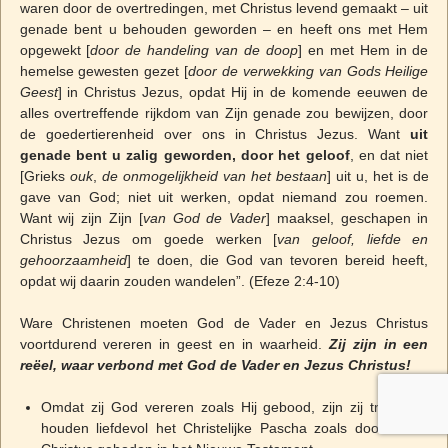
waren door de overtredingen, met Christus levend gemaakt – uit
genade bent u behouden geworden – en heeft ons met Hem
opgewekt [
door de handeling van de doop
] en met Hem in de
hemelse gewesten gezet [
door de verwekking van Gods Heilige
Geest
] in Christus Jezus, opdat Hij in de komende eeuwen de
alles overtreffende rijkdom van Zijn genade zou bewijzen, door
de goedertierenheid over ons in Christus Jezus. Want
uit
genade bent u zalig geworden, door het geloof
, en dat niet
[Grieks
ouk
,
de onmogelijkheid van het bestaan
] uit u, het is de
gave van God; niet uit werken, opdat niemand zou roemen.
Want wij zijn Zijn [
van God de Vader
] maaksel, geschapen in
Christus Jezus om goede werken [
van geloof, liefde en
gehoorzaamheid
] te doen, die God van tevoren bereid heeft,
opdat wij daarin zouden wandelen”. (Efeze 2:4-10)
Ware Christenen moeten God de Vader en Jezus Christus
voortdurend vereren in geest en in waarheid.
Zij zijn in een
reëel, waar verbond met God de Vader en Jezus Christus!
Omdat zij God vereren zoals Hij gebood, zijn zij trouw en
houden liefdevol het Christelijke Pascha zoals door Jezus