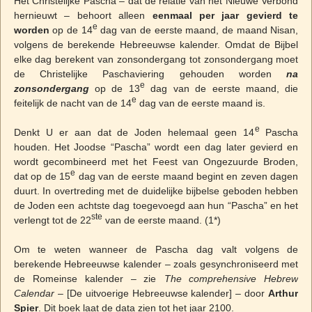
Het Christelijke Pascha – dat de relatie van het Nieuwe Verbond
hernieuwt – behoort alleen
eenmaal per jaar gevierd te
e
worden
op de 14
dag van de eerste maand, de maand Nisan,
volgens de berekende Hebreeuwse kalender. Omdat de Bijbel
elke dag berekent van zonsondergang tot zonsondergang moet
de Christelijke Paschaviering gehouden worden
na
e
zonsondergang
op de 13
dag van de eerste maand, die
e
feitelijk de nacht van de 14
dag van de eerste maand is.
e
Denkt U er aan dat de Joden helemaal geen 14
Pascha
houden. Het Joodse “Pascha” wordt een dag later gevierd en
wordt gecombineerd met het Feest van Ongezuurde Broden,
e
dat op de 15
dag van de eerste maand begint en zeven dagen
duurt. In overtreding met de duidelijke bijbelse geboden hebben
de Joden een achtste dag toegevoegd aan hun “Pascha” en het
ste
verlengt tot de 22
van de eerste maand. (1*)
Om te weten wanneer de Pascha dag valt volgens de
berekende Hebreeuwse kalender – zoals gesynchroniseerd met
de Romeinse kalender – zie
The comprehensive Hebrew
Calendar
– [De uitvoerige Hebreeuwse kalender] – door
Arthur
Spier
. Dit boek laat de data zien tot het jaar 2100.