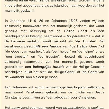
Pneuma
en de verschillende afleidingen ervan worden nergens
in de Bijbel geopenbaard als zelfstandige naamwoorden van het
mannelijk geslacht!
In Johannes 14:16, 26 en Johannes 15:26 vinden wij een
zelfstandig naamwoord van het mannelijk geslacht, dat wordt
gebruikt met betrekking tot de Heilige Geest als een
beschrijvend zelfstandig naamwoord –
ho parakleetos
– dat in
de Herziene vertaling wordt vertaald als “de Trooster”.
Ho
parakleetos
beschrijft een functie
van “de Heilige Geest” of
“de Geest van waarheid”, als “een helper” en “de helper” of als
“een trooster” en “de trooster”. Hoewel dit beschrijvend
zelfstandig naamwoord van het mannelijk geslacht wordt
gebruikt om
een belangrijke functie
van de Heilige Geest te
beschrijven, duidt het niet “de Heilige Geest” of “de Geest van
de waarheid” aan als een persoon.
In 1 Johannes 2:1 wordt het mannelijk beschrijvend zelfstandig
naamwoord
Parakleetos
gebruikt om de functie van Jezus
Christus te beschrijven als “een advocaat” voor Christenen.
Het aanwijzend voornaamwoord van
ho parakleetos
is
ekeinos
,