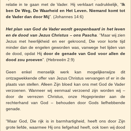
relatie in te gaan met de Vader. Hij verklaart nadrukkelijk, “
Ik
ben De Weg, De Waarheid en Het Leven. Niemand komt tot
de Vader dan door Mij
”. (Johannes 14:6)
Het plan van God de Vader wordt geopenbaard in het leven
en de dood van Jezus Christus – ons Pascha
. “Maar wij zien
Jezus met heerlijkheid en eer gekroond, Die voor korte tijd
minder dan de engelen geworden was, vanwege het lijden van
de dood, opdat Hij
door de genade van God voor allen de
dood zou proeven
”. (Hebreeën 2:9)
Geen enkel menselijk werk kan mogelijkerwijze dit
ontzagwekkende offer van Jezus Christus vervangen of er in de
plaats van stellen. Alleen Zijn bloed kan ons met God de Vader
verzoenen. Wanneer wij eenmaal verzoend zijn worden wij –
door de verrezen Christus, onze Hogepriester aan de
rechterhand van God – behouden door Gods liefhebbende
genade.
“Maar God, Die rijk is in barmhartigheid, heeft ons door Zijn
grote liefde, waarmee Hij ons liefgehad heeft, ook toen wij dood