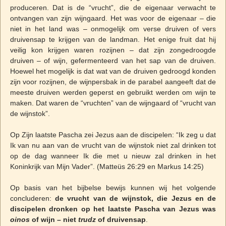
produceren. Dat is de “vrucht”, die de eigenaar verwacht te
ontvangen van zijn wijngaard. Het was voor de eigenaar – die
niet in het land was – onmogelijk om verse druiven of vers
druivensap te krijgen van de landman. Het enige fruit dat hij
veilig kon krijgen waren rozijnen – dat zijn zongedroogde
druiven – of wijn, gefermenteerd van het sap van de druiven.
Hoewel het mogelijk is dat wat van de druiven gedroogd konden
zijn voor rozijnen, de wijnpersbak in de parabel aangeeft dat de
meeste druiven werden geperst en gebruikt werden om wijn te
maken. Dat waren de “vruchten” van de wijngaard of “vrucht van
de wijnstok”.
Op Zijn laatste Pascha zei Jezus aan de discipelen: “Ik zeg u dat
Ik van nu aan van de vrucht van de wijnstok niet zal drinken tot
op de dag wanneer Ik die met u nieuw zal drinken in het
Koninkrijk van Mijn Vader”. (Matteüs 26:29 en Markus 14:25)
Op basis van het bijbelse bewijs kunnen wij het volgende
concluderen:
de vrucht van de wijnstok, die Jezus en de
discipelen dronken op het laatste Pascha van Jezus was
oinos
of wijn – niet
trudz
of druivensap
.