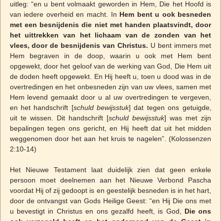
uitleg: “en u bent volmaakt geworden in Hem, Die het Hoofd is
van iedere overheid en macht. In
Hem bent u ook besneden
met een besnijdenis die niet met handen plaatsvindt, door
het uittrekken van het lichaam van de zonden van het
vlees, door de besnijdenis van Christus.
U bent immers met
Hem begraven in de doop, waarin u ook met Hem bent
opgewekt, door het geloof van de werking van God, Die Hem uit
de doden heeft opgewekt. En Hij heeft u, toen u dood was in de
overtredingen en het onbesneden zijn van uw vlees, samen met
Hem levend gemaakt door u al uw overtredingen te vergeven,
en het handschrift [
schuld
bewijsstuk
] dat tegen ons getuigde,
uit te wissen. Dit handschrift [
schuld
bewijsstuk
] was met zijn
bepalingen tegen ons gericht, en Hij heeft dat uit het midden
weggenomen door het aan het kruis te nagelen”. (Kolossenzen
2:10-14)
Het Nieuwe Testament laat duidelijk zien dat geen enkele
persoon moet deelnemen aan het Nieuwe Verbond Pascha
voordat Hij of zij gedoopt is en geestelijk besneden is in het hart,
door de ontvangst van Gods Heilige Geest: “en Hij Die ons met
u bevestigt in Christus en ons gezalfd heeft, is God,
Die ons