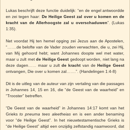
Lukas beschrijft deze functie duidelijk: “en de engel antwoordde
en zei tegen haar:
De Heilige Geest zal over u komen en de
kracht van de Allerhoogste zal u overschaduwen
”. (Lukas
1:35).
Net voordat Hij ten hemel opging zei Jezus aan de Apostelen,
“…….de belofte van de Vader zouden verwachten, die u, zei Hij,
van Mij gehoord hebt; want Johannes doopte wel met water,
maar u zult met
de Heilige Geest
gedoopt worden, niet lang na
deze dagen…… maar u zult
de kracht
van de
Heilige Geest
ontvangen, Die over u komen zal…….”. (Handelingen 1:4-8)
Dit is de uitleg van de auteur van zijn vertaling van die passages
in Johannes 14, 15 en 16, die “de Geest van de waarheid” en
“Trooster” betreffen.
“De Geest van de waarheid” in Johannes 14:17 komt van het
Grieks
to pneuma tees aleetheias
en is een ander benaming
voor “de Heilige Geest”. In het nieuwtestamentische Grieks is
“de Heilige Geest” altijd een onzijdig zelfstandig naamwoord, dat