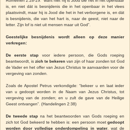
Romeinen 2:28-29: “want niet hij is Jood die het in het openbaar
is, en niet dát is besnijdenis die in het openbaar in het vlees
plaatsvindt, maar hij is Jood die het in het verborgene is, en dát
is besnijdenis, die van het hart is, naar de geest, niet naar de
letter. Zijn lof is niet uit mensen maar uit God”.
Geestelijke besnijdenis wordt alleen op deze manier
verkregen:
De eerste stap
voor iedere persoon, die Gods roeping
beantwoordt, is
zich te bekeren
van zijn of haar zonden tot God
de Vader en het offer van Jezus Christus te aanvaarden voor de
vergeving van zonden.
Zoals de Apostel Petrus verkondigde: “bekeer u en laat ieder
van u gedoopt worden in de Naam van Jezus Christus, tot
vergeving van de zonden; en u zult de gave van de Heilige
Geest ontvangen”. (Handelingen 2:38)
De tweede stap
na het beantwoorden van Gods roeping en
zich tot God bekeerd te hebben is: een persoon moet
gedoopt
worden door volledige onderdompeling in water
, wat de