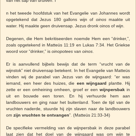
van het sap van druiven. I
n het tweede hoofdstuk van het Evangelie van Johannes wordt
opgetekend dat Jezus 180 gallons wijn of
oinos
maakte uit
water. Hij maakte geen druivensap. Jezus dronk oinos of wijn.
Degenen, die Hem bekritiseerden noemde Hem een “drinker,”,
zoals opgetekend in Matteüs 11:19 en Lukas 7:34. Het Griekse
woord voor “drinker,” is
oinopotees
van
oinos
.
Er is aanvullend bijbels bewijs dat de term “vrucht van de
wijnstok” niet druivensap betekent. In het Evangelie van Matteüs
vinden wij de parabel van Jezus van de wijngaard: “er was
iemand, een heer des huizes, die
een wijngaard
plantte. Hij
zette er een omheining omheen, groef er een
wijnpersbak
in
uit en bouwde een toren. En hij verhuurde hem aan
landbouwers en ging naar het buitenland. Toen de tijd van de
vruchten naderde, stuurde hij zijn slaven naar de landbouwers
om
zijn vruchten te ontvangen
”. (Matteüs 21:33-34)
De specifieke vermelding van de wijnpersbak in deze parabel
laat zien dat het doel van de wijngaard was om wijn te