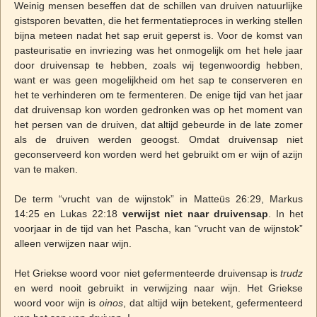
Weinig mensen beseffen dat de schillen van druiven natuurlijke
gistsporen bevatten, die het fermentatieproces in werking stellen
bijna meteen nadat het sap eruit geperst is. Voor de komst van
pasteurisatie en invriezing was het onmogelijk om het hele jaar
door druivensap te hebben, zoals wij tegenwoordig hebben,
want er was geen mogelijkheid om het sap te conserveren en
het te verhinderen om te fermenteren. De enige tijd van het jaar
dat druivensap kon worden gedronken was op het moment van
het persen van de druiven, dat altijd gebeurde in de late zomer
als de druiven werden geoogst. Omdat druivensap niet
geconserveerd kon worden werd het gebruikt om er wijn of azijn
van te maken.
De term “vrucht van de wijnstok” in Matteüs 26:29, Markus
14:25 en Lukas 22:18
verwijst niet naar druivensap
. In het
voorjaar in de tijd van het Pascha, kan “vrucht van de wijnstok”
alleen verwijzen naar wijn.
Het Griekse woord voor niet gefermenteerde druivensap is
trudz
en werd nooit gebruikt in verwijzing naar wijn. Het Griekse
woord voor wijn is
oinos
, dat altijd wijn betekent, gefermenteerd