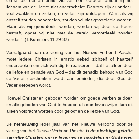
drinkt, die eet en drinkt zichzelf een oordeel, omdat hij het
lichaam van de Heere niet onderscheidt. Daarom zijn er onder u
veel zwakken en zieken, en velen zijn ontslapen. Want als wij
onszelf zouden beoordelen, zouden wij niet geoordeeld worden.
Maar als wij geoordeeld worden, worden wij door de Heere
bestraft, opdat wij niet met de wereld veroordeeld zouden
worden”. (1 Korintiërs 11:29-32)
Voorafgaand aan de viering van het Nieuwe Verbond Pascha
moet iedere Christen in ernstig gebed zichzelf of haarzelf
onderzoeken om zich volledig te realiseren – dat het alleen door
de liefde en genade van God – dat dit genadig behoud van God
de Vader geschonken wordt aan eenieder, die door God de
Vader geroepen wordt.
Hoewel Christenen geboden worden om goede werken te doen
en alle geboden van God te houden als een levenswijze, kan dit
alleen volbracht worden door geloof en de liefde van God.
De hernieuwing ieder jaar van het Nieuwe Verbond door de
viering van het Nieuwe Verbond Pascha is
de plechtige gelofte
van elke Christen om te leven en te wandelen in Gods weg