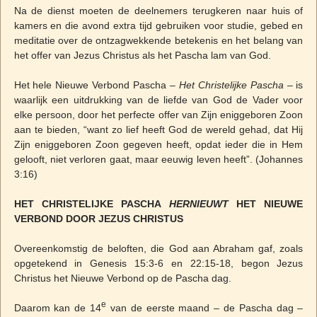
Na de dienst moeten de deelnemers terugkeren naar huis of
kamers en die avond extra tijd gebruiken voor studie, gebed en
meditatie over de ontzagwekkende betekenis en het belang van
het offer van Jezus Christus als het Pascha lam van God.
Het hele Nieuwe Verbond Pascha –
Het Christelijke Pascha
– is
waarlijk een uitdrukking van de liefde van God de Vader voor
elke persoon, door het perfecte offer van Zijn eniggeboren Zoon
aan te bieden, “want zo lief heeft God de wereld gehad, dat Hij
Zijn eniggeboren Zoon gegeven heeft, opdat ieder die in Hem
gelooft, niet verloren gaat, maar eeuwig leven heeft”. (Johannes
3:16)
HET CHRISTELIJKE PASCHA
HERNIEUWT
HET NIEUWE
VERBOND DOOR JEZUS CHRISTUS
Overeenkomstig de beloften, die God aan Abraham gaf, zoals
opgetekend in Genesis 15:3-6 en 22:15-18, begon Jezus
Christus het Nieuwe Verbond op de Pascha dag.
e
Daarom kan de 14
van de eerste maand – de Pascha dag –