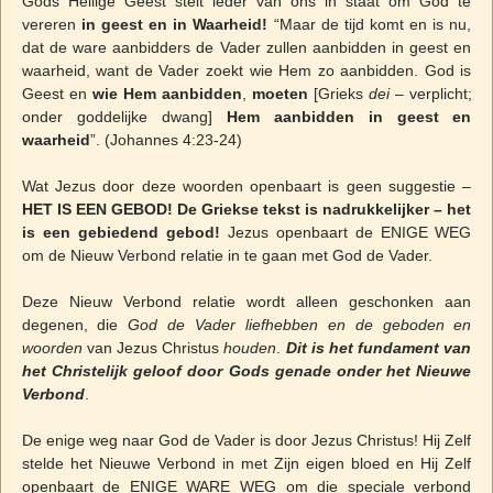
Gods Heilige Geest stelt ieder van ons in staat om God te
vereren
in geest en in Waarheid!
“Maar de tijd komt en is nu,
dat de ware aanbidders de Vader zullen aanbidden in geest en
waarheid, want de Vader zoekt wie Hem zo aanbidden. God is
Geest en
wie Hem aanbidden
,
moeten
[Grieks
dei
– verplicht;
onder goddelijke dwang]
Hem aanbidden in geest en
waarheid
”. (Johannes 4:23-24)
Wat Jezus door deze woorden openbaart is geen suggestie –
HET IS EEN GEBOD! De Griekse tekst is nadrukkelijker – het
is een gebiedend gebod!
Jezus openbaart de ENIGE WEG
om de Nieuw Verbond relatie in te gaan met God de Vader.
Deze Nieuw Verbond relatie wordt alleen geschonken aan
degenen, die
God de Vader liefhebben en de geboden en
woorden
van Jezus Christus
houden
.
Dit is het fundament van
het Christelijk geloof door Gods genade onder het Nieuwe
Verbond
.
De enige weg naar God de Vader is door Jezus Christus! Hij Zelf
stelde het Nieuwe Verbond in met Zijn eigen bloed en Hij Zelf
openbaart de ENIGE WARE WEG om die speciale verbond