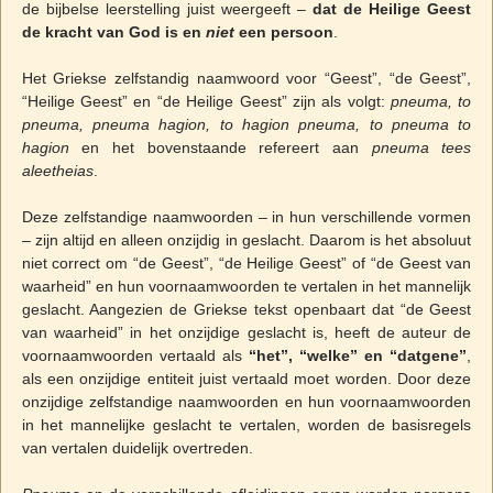
de bijbelse leerstelling juist weergeeft –
dat de Heilige Geest
de kracht van God is en
niet
een persoon
.
Het Griekse zelfstandig naamwoord voor “Geest”, “de Geest”,
“Heilige Geest” en “de Heilige Geest” zijn als volgt:
pneuma, to
pneuma, pneuma hagion, to hagion pneuma, to pneuma to
hagion
en het bovenstaande refereert aan
pneuma tees
aleetheias
.
Deze zelfstandige naamwoorden – in hun verschillende vormen
– zijn altijd en alleen onzijdig in geslacht. Daarom is het absoluut
niet correct om “de Geest”, “de Heilige Geest” of “de Geest van
waarheid” en hun voornaamwoorden te vertalen in het mannelijk
geslacht. Aangezien de Griekse tekst openbaart dat “de Geest
van waarheid” in het onzijdige geslacht is, heeft de auteur de
voornaamwoorden vertaald als
“het”, “welke” en “datgene”
,
als een onzijdige entiteit juist vertaald moet worden. Door deze
onzijdige zelfstandige naamwoorden en hun voornaamwoorden
in het mannelijke geslacht te vertalen, worden de basisregels
van vertalen duidelijk overtreden.