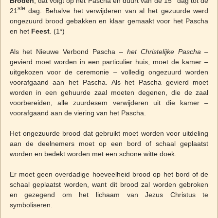
Broden
, dat volgt op het Pascha en duurt van de 15
dag tot de
ste
21
dag. Behalve het verwijderen van al het gezuurde werd
ongezuurd brood gebakken en klaar gemaakt voor het Pascha
en het
Feest
. (1*)
Als het Nieuwe Verbond Pascha –
het Christelijke Pascha
–
gevierd moet worden in een particulier huis, moet de kamer –
uitgekozen voor de ceremonie – volledig ongezuurd worden
voorafgaand aan het Pascha. Als het Pascha gevierd moet
worden in een gehuurde zaal moeten degenen, die de zaal
voorbereiden, alle zuurdesem verwijderen uit die kamer –
voorafgaand aan de viering van het Pascha.
Het ongezuurde brood dat gebruikt moet worden voor uitdeling
aan de deelnemers moet op een bord of schaal geplaatst
worden en bedekt worden met een schone witte doek.
Er moet geen overdadige hoeveelheid brood op het bord of de
schaal geplaatst worden, want dit brood zal worden gebroken
en gezegend om het lichaam van Jezus Christus te
symboliseren.