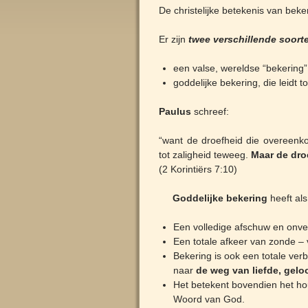
De christelijke betekenis van beke
Er zijn
twee verschillende soort
een valse, wereldse “bekering”,
goddelijke bekering, die leidt
Paulus
schreef:
“want de droefheid die overeenk
tot zaligheid teweeg.
M
aar de dr
(2 Korintiërs 7:10)
Goddelijke bekering
heeft als
Een volledige afschuw en onv
Een totale afkeer van zonde –
Bekering is ook een totale ver
naar
de weg van liefde, gel
Het betekent bovendien het h
Woord van God.