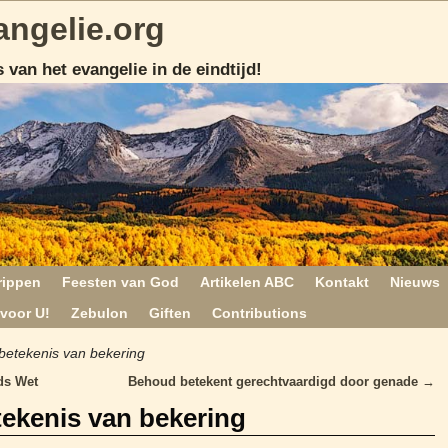
angelie.org
 van het evangelie in de eindtijd!
rippen
Feesten van God
Artikelen ABC
Kontakt
Nieuws
voor U!
Zebulon
Giften
Contributions
e betekenis van bekering
ds Wet
Behoud betekent gerechtvaardigd door genade
→
etekenis van bekering