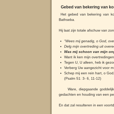
Gebed van bekering van ko
Het gebed van bekering van koni
Bathseba.
Hij laat zijn totale afschuw van zon
“Wees mij genadig, o God, ov
Delg mijn overtreding uit ove
Was mij schoon van mijn ong
Want ík ken mijn overtredingen
Tegen U, U alleen, heb ik gez
Verberg Uw aangezicht voor mij
Schep mij een rein hart, o God
(Psalm 51: 3- 6, 11-12)
Ware, diepgaande goddelijke b
gedachten en houding van een pe
En dat zal resulteren in een voor