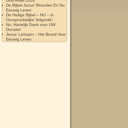
God-ANBI-2024
De Bijbel-Jezus’ Woorden En Nu
Eeuwig Leven
De Heilige Bijbel – NU – In
Oorspronkelijke Volgorde!
Nu: Hartelijk Dank voor UW
Donatie!
Jezus’ Lichaam – Het Brood Voor
Eeuwig Leven