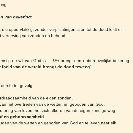
ring
en van bekering:
 die oppervlakkig, zonder verplichtingen is en tot de dood leidt of
 tot vergeving van zonden en behoud.
omstig de wil van God is….
Die
brengt een onberouwelijke bekering
oefheid van de wereld brengt de dood teweeg
“.
 eerste tot gevolg:
erdraagzaamheid van de eigen zonden,
 van het overtreden van de wetten en geboden van God.
betering van leven; het zich afkeren van de eigen zondige weg
oof en gehoorzaamheid
.
ouden van de wetten en geboden van God en te leven naar elk