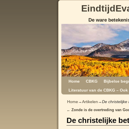
EindtijdEv
De ware betekenis
Home
CBKG
Bijbelse beg
Literatuur van de CBKG – Ook 
Home
→
Artikelen
→
De christelijk
←
Zonde is de overtreding van Go
Post navigation
De christelijke b