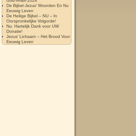
God-ANBI-2024
De Bijbel-Jezus’ Woorden En Nu
Eeuwig Leven
De Heilige Bijbel – NU – In
Oorspronkelijke Volgorde!
Nu: Hartelijk Dank voor UW
Donatie!
Jezus’ Lichaam – Het Brood Voor
Eeuwig Leven