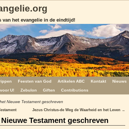
angelie.org
 van het evangelie in de eindtijd!
rippen
Feesten van God
Artikelen ABC
Kontakt
Nieuws
voor U!
Zebulon
Giften
Contributions
het Nieuwe Testament geschreven
Testament
Jezus Christus-de Weg de Waarheid en het Leven
→
 Nieuwe Testament geschreven