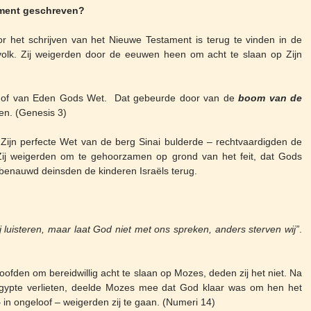
ment geschreven?
r het schrijven van het Nieuwe Testament is terug te vinden in de
olk. Zij weigerden door de eeuwen heen om acht te slaan op Zijn
hof van Eden Gods Wet. Dat gebeurde door van de
boom van de
en. (Genesis 3)
ijn perfecte Wet van de berg Sinai bulderde – rechtvaardigden de
 Zij weigerden om te gehoorzamen op grond van het feit, dat Gods
enauwd deinsden de kinderen Israëls terug.
j luisteren, maar laat God niet met ons spreken, anders sterven wij”
.
fden om bereidwillig acht te slaan op Mozes, deden zij het niet. Na
j Egypte verlieten, deelde Mozes mee dat God klaar was om hen het
 in ongeloof – weigerden zij te gaan. (Numeri 14)