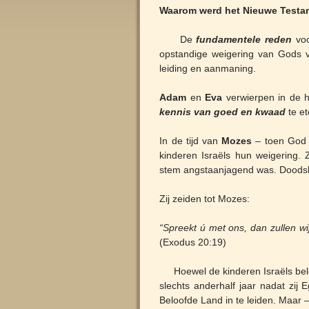
Waarom werd het Nieuwe Testa
De
fundamentele reden
voo
opstandige weigering van Gods v
leiding en aanmaning.
Adam
en
Eva
verwierpen in de 
kennis van goed en kwaad
te et
In de tijd van
Mozes
– toen God Z
kinderen Israëls hun weigering.
stem angstaanjagend was. Doodsb
Zij zeiden tot Mozes:
“Spreekt ú met ons, dan zullen wi
(Exodus 20:19)
Hoewel de kinderen Israëls beloo
slechts anderhalf jaar nadat zi
Beloofde Land in te leiden. Maar –