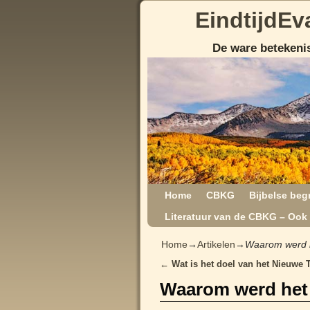
EindtijdEv
De ware betekenis
Home
CBKG
Bijbelse beg
Literatuur van de CBKG – Ook 
Home
→
Artikelen
→
Waarom werd 
←
Wat is het doel van het Nieuwe 
Post navigation
Waarom werd het