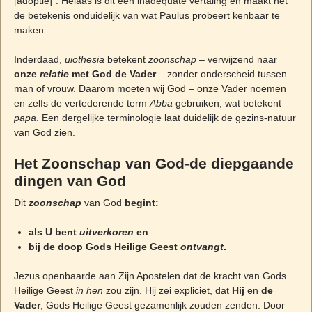
[adoptie]”. Helaas is dit een inadequate vertaling en maakt het
de betekenis onduidelijk van wat Paulus probeert kenbaar te
maken.
Inderdaad,
uiothesia
betekent
zoonschap
– verwijzend naar
onze
relatie
met God de Vader
– zonder onderscheid tussen
man of vrouw. Daarom moeten wij God – onze Vader noemen
en zelfs de vertederende term
Abba
gebruiken, wat betekent
papa
. Een dergelijke terminologie laat duidelijk de gezins-natuur
van God zien.
Het Zoonschap van God-de diepgaande
dingen van God
Dit
zoonschap
van God
begint:
als U bent
uitverkoren
en
bij de doop Gods Heilige Geest
ontvangt
.
Jezus openbaarde aan Zijn Apostelen dat de kracht van Gods
Heilige Geest
in hen
zou zijn. Hij zei expliciet, dat
Hij
en
de
Vader
, Gods Heilige Geest gezamenlijk zouden zenden. Door