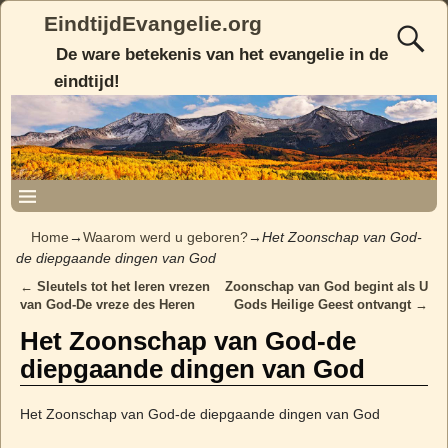
EindtijdEvangelie.org
De ware betekenis van het evangelie in de
eindtijd!
Home
→
Waarom werd u geboren?
→
Het Zoonschap van God-
de diepgaande dingen van God
←
Sleutels tot het leren vrezen
Zoonschap van God begint als U
Post navigation
van God-De vreze des Heren
Gods Heilige Geest ontvangt
→
Het Zoonschap van God-de
diepgaande dingen van God
Het Zoonschap van God-de diepgaande dingen van God