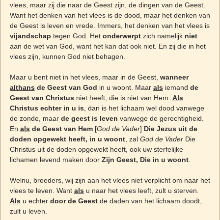
vlees, maar zij die naar de Geest zijn, de dingen van de Geest.
Want het denken van het vlees is de dood, maar het denken van
de Geest is leven en vrede. Immers, het denken van het vlees is
vijandschap
tegen God. Het
onderwerpt
zich namelijk
niet
aan de wet van God, want het kan dat ook niet. En zij die in het
vlees zijn, kunnen God niet behagen.
Maar u bent niet in het vlees, maar in de Geest,
wanneer
althans
de Geest van God
in u woont. Maar
als
iemand
de
Geest van Christus
niet heeft, die is niet van Hem.
Als
Christus echter in u is
, dan is het lichaam wel dood vanwege
de zonde, maar
de geest is leven
vanwege de gerechtigheid.
En
als
de Geest van Hem
[
God de Vader
]
Die Jezus uit de
doden opgewekt heeft, in u woont
, zal
God de Vader
Die
Christus uit de doden opgewekt heeft, ook uw sterfelijke
lichamen levend maken door
Zijn Geest, Die in u woont
.
Welnu, broeders, wij zijn aan het vlees niet verplicht om naar het
vlees te leven. Want
als
u naar het vlees leeft, zult u sterven.
Als
u echter
door de Geest
de daden van het lichaam doodt,
zult u leven.