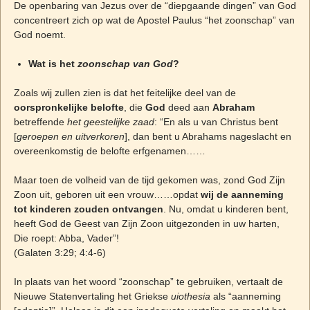
De openbaring van Jezus over de “diepgaande dingen” van God
concentreert zich op wat de Apostel Paulus “het zoonschap” van
God noemt.
Wat is het
zoonschap van God
?
Zoals wij zullen zien is dat het feitelijke deel van de
oorspronkelijke belofte
, die
God
deed aan
Abraham
betreffende
het geestelijke zaad
: “En als u van Christus bent
[
geroepen en uitverkoren
], dan bent u Abrahams nageslacht en
overeenkomstig de belofte erfgenamen……
Maar toen de volheid van de tijd gekomen was, zond God Zijn
Zoon uit, geboren uit een vrouw……opdat
wij de aanneming
tot kinderen zouden ontvangen
. Nu, omdat u kinderen bent,
heeft God de Geest van Zijn Zoon uitgezonden in uw harten,
Die roept: Abba, Vader”!
(Galaten 3:29; 4:4-6)
In plaats van het woord “zoonschap” te gebruiken, vertaalt de
Nieuwe Statenvertaling het Griekse
uiothesia
als “aanneming