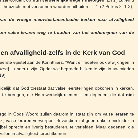
d zal worden, op
hun verderfelijke wegen navolgen
. En zij zullen u
 – hebzucht met verzonnen woorden uitbuiten….. “. (2 Petrus 2: 1-3)
n de vroege nieuwtestamentische kerken naar afvalligheid
om valse leraren weg te houden van het ondermijnen van de
en afvalligheid-zelfs in de Kerk van God
eerste epistel aan de Korinthiërs. “Want er moeten ook afwijkingen in
aren
] – onder u zijn. Opdat wie beproefd blijken te zijn, in uw midden
19)
elijk dat God toestaat dat valse leerstellingen opkomen in kerken.
 te brengen, die Hem werkelijk dienen – en degenen, die dat
niet
egd in Gods Woord zullen daarom in staat zijn om valse leraren te
zij valse leraren verwerpen. Bovendien zal geen enkele misleider in
ijbel oprecht en ijverig bestuderen, te verleiden. Maar degenen, die
llen in afvalligheid terechtkomen.