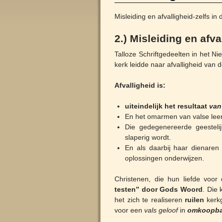
Misleiding en afvalligheid-zelfs i
2.) Misleiding en afv
Talloze Schriftgedeelten in het N
kerk leidde naar afvalligheid van 
Afvalligheid is:
uiteindelijk het resultaat
van
En het omarmen van valse leers
Die gedegenereerde geestelij
slaperig wordt.
En als daarbij haar dienaren
oplossingen onderwijzen.
Christenen, die hun liefde voor
testen” door Gods Woord
. Die
het zich te realiseren
ruilen
kerkg
voor een
vals geloof
in
omkoopbar