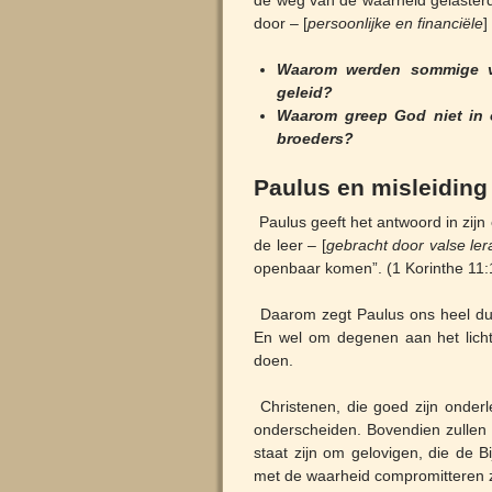
de weg van de waarheid gelaster
door – [
persoonlijke en financiële
]
Waarom werden sommige va
geleid?
Waarom greep God niet in 
broeders?
Paulus en misleiding 
Paulus geeft het antwoord in zijn 
de leer – [
gebracht door valse ler
openbaar komen”. (1 Korinthe 11:
Daarom zegt Paulus ons heel duid
En wel om degenen aan het licht
doen.
Christenen, die goed zijn onderl
onderscheiden. Bovendien zullen 
staat zijn om gelovigen, die de B
met de waarheid compromitteren zu