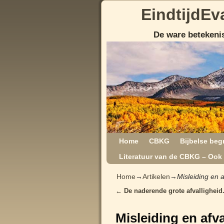
EindtijdEv
De ware betekenis
Home
CBKG
Bijbelse beg
Literatuur van de CBKG – Ook 
Home
→
Artikelen
→
Misleiding en a
←
De naderende grote afvalligheid
Post navigation
Misleiding en afva