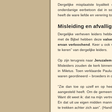
Dergelijke misplaatste loyalite
onderdanige eerbetoon dat in s
heeft de ware liefde en verering 
Misleiding en afvalli
Dergelijke verheven leiders heb
met de Bijbel hebben deze
vals
ervan verloochend
. Keer u ook
te keren” van dergelijke leiders.
Op zijn terugreis naar
Jeruzalem
Misleiders zouden de kerk binnen
in Miletus. Toen verklaarde Paul
waren geordineerd – broeders in 
“Zie dan toe op uzelf en op he
aangesteld heeft. Om de gemeente
Want dit weet ik: dat na mijn ver
En dat uit uw eigen midden mann
te trekken achter zich aan”. (Han