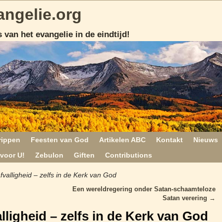
angelie.org
 van het evangelie in de eindtijd!
rippen
Feesten van God
Artikelen ABC
Kontakt
Nieuws
voor U!
Zebulon
Giften
Contributions
fvalligheid – zelfs in de Kerk van God
.
Een wereldregering onder Satan-schaamteloze
Satan verering
→
lligheid – zelfs in de Kerk van God