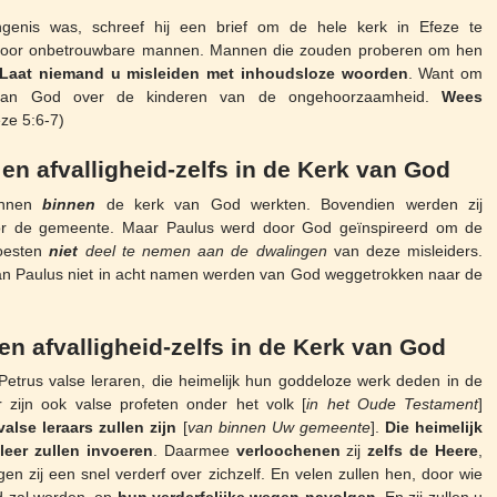
ngenis was, schreef hij een brief om de hele kerk in Efeze te
voor onbetrouwbare mannen. Mannen die zouden proberen om hen
Laat niemand u misleiden met inhoudsloze woorden
. Want om
van God over de kinderen van de ongehoorzaamheid.
Wees
eze 5:6-7)
en afvalligheid-zelfs in de Kerk van God
annen
binnen
de kerk van God werkten. Bovendien werden zij
door de gemeente. Maar Paulus werd door God geïnspireerd om de
moesten
niet
deel te nemen aan de dwalingen
van deze misleiders.
n Paulus niet in acht namen werden van God weggetrokken naar de
en afvalligheid-zelfs in de Kerk van God
etrus valse leraren, die heimelijk hun goddeloze werk deden in de
 zijn ook valse profeten onder het volk [
in het Oude Testament
]
alse leraars zullen zijn
[
van binnen Uw gemeente
].
Die heimelijk
 leer zullen invoeren
. Daarmee
verloochenen
zij
zelfs de Heere
,
gen zij een snel verderf over zichzelf. En velen zullen hen, door wie