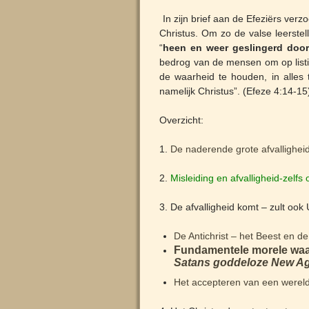
In zijn brief aan de Efeziërs ver
Christus. Om zo de valse leerste
“
heen en weer geslingerd door
bedrog van de mensen om op listige
de waarheid te houden, in alles
namelijk Christus”. (Efeze 4:14-15
Overzicht:
1.
De naderende grote afvallighei
2.
Misleiding en afvalligheid-zelfs
3. De afvalligheid komt – zult ook
De Antichrist – het Beest en de
Fundamentele morele wa
Satans goddeloze New Age
Het accepteren van een wereld