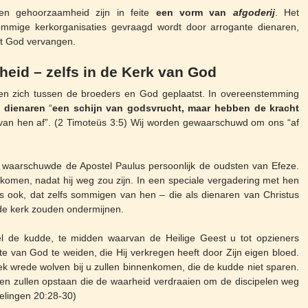
it en gehoorzaamheid zijn in feite
een vorm van
afgoderij
. Het
ommige kerkorganisaties gevraagd wordt door arrogante dienaren,
tot God vervangen.
gheid – zelfs in de Kerk van God
ben zich tussen de broeders en God geplaatst. In overeenstemming
e dienaren
“
een schijn van godsvrucht, maar hebben de kracht
 van hen af”. (2 Timoteüs 3:5) Wij worden gewaarschuwd om ons “af
waarschuwde de Apostel Paulus persoonlijk de oudsten van Efeze.
komen, nadat hij weg zou zijn. In een speciale vergadering met hen
us ook, dat zelfs sommigen van hen – die als dienaren van Christus
de kerk zouden ondermijnen.
el de kudde, te midden waarvan de Heilige Geest u tot opzieners
 van God te weiden, die Hij verkregen heeft door Zijn eigen bloed.
trek wrede wolven bij u zullen binnenkomen, die de kudde niet sparen.
en zullen opstaan die de waarheid verdraaien om de discipelen weg
delingen 20:28-30)