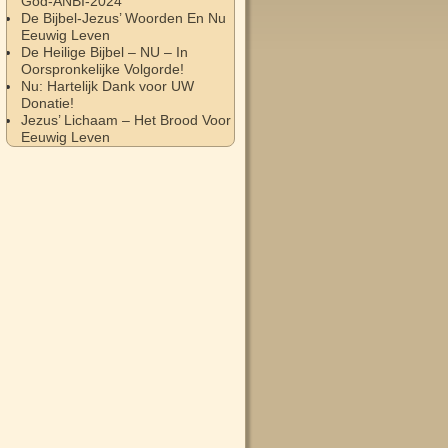
God-ANBI-2024
De Bijbel-Jezus’ Woorden En Nu
Eeuwig Leven
De Heilige Bijbel – NU – In
Oorspronkelijke Volgorde!
Nu: Hartelijk Dank voor UW
Donatie!
Jezus’ Lichaam – Het Brood Voor
Eeuwig Leven