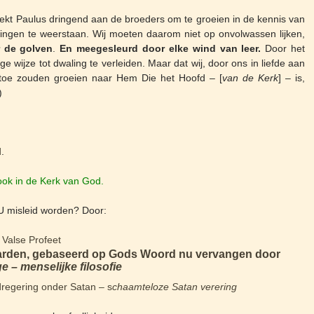
zoekt Paulus dringend aan de broeders om te groeien in de kennis van
llingen te weerstaan. Wij moeten daarom niet op onvolwassen lijken,
 de golven
.
En meegesleurd door elke wind van leer.
Door het
 wijze tot dwaling te verleiden. Maar dat wij, door ons in liefde aan
 toe zouden groeien naar Hem Die het Hoofd – [
van de Kerk
] – is,
)
d
.
 ook in de Kerk van God.
 U misleid worden? Door:
 Valse Profeet
arden, gebaseerd op Gods Woord nu vervangen door
 – menselijke filosofie
regering onder Satan – s
chaamteloze Satan verering