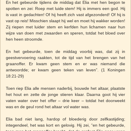
En het gebeurde tijdens de middag dat Elia met hen begon te
spotten en zei: Roep met luide stem! Hij is immers een god. Hij
is vast in gedachten! Of hij heeft zich vast afgezonderd! Of hij is
vast op reis! Misschien slaapt hij wel en moet hij wakker worden!
Zij riepen met luider stem en kerfden hun lichamen naar hun
wijze van doen met zwaarden en speren, totdat het bloed over
hen heen stroomde.
En het gebeurde, toen de middag voorbij was, dat zij in
geestvervoering raakten, tot de tijd van het brengen van het
graanoffer. Er kwam geen stem en er was niemand die
antwoordde; er kwam geen teken van leven”. (1 Koningen
18:21-29)
Toen riep Elia alle mensen naderbij, bouwde het altaar, plaatste
het hout en zette de jonge stieren klaar. Daarna goot hij vier
vaten water over het offer – drie keer – totdat het doorweekt
was en de geul rond het altaar vol water was.
Elia bad niet lang, hardop of bloederig door zelfkastijding;
integendeel, het was kort en gelovig. Hij zei, “en het gebeurde,