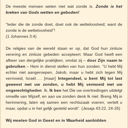
De meeste mensen weten niet wat zonde is.
Zonde is het
breken van Gods wetten en geboden!
“Ieder die de zonde doet, doet ook de wetteloosheid; want de
zonde is de wetteloosheid”!
(1 Johannes 3:4)
De religies van de wereld staan er op, dat God hun zinloze
verering en zinloze gebeden accepteert. Maar God heeft een
afkeer van dergelijke praktijken, omdat zij –
door Zijn naam te
gebruiken
– Hem in dienst stellen van hun zonden. “U hebt Mij
echter niet aangeroepen, Jakob, maar u hebt zich tegen Mij
vermoeid, Israël….. [maar]
Integendeel, u bent Mij tot last
geweest met uw zonden, u hebt Mij vermoeid met uw
ongerechtigheden
. Ik,
Ik ben
het Die uw overtredingen uitdelgt
omwille van Mijzelf, en aan uw zonden denk Ik niet. Breng Mij in
herinnering, laten wij samen een rechtszaak voeren; vertelt u
maar, opdat u in het gelijk gesteld wordt”. (Jesaja 43:22, 24-26)
Wij moeten God in Geest en in Waarheid aanbidden
.