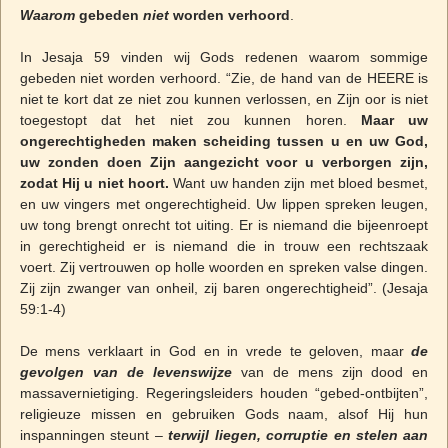
Waarom
gebeden
niet
worden verhoord
.
In Jesaja 59 vinden wij Gods redenen waarom sommige
gebeden niet worden verhoord. “Zie, de hand van de HEERE is
niet te kort dat ze niet zou kunnen verlossen, en Zijn oor is niet
toegestopt dat het niet zou kunnen horen.
Maar uw
ongerechtigheden maken scheiding tussen u en uw God,
uw zonden doen Zijn aangezicht voor u verborgen zijn,
zodat Hij u niet hoort.
Want uw handen zijn met bloed besmet,
en uw vingers met ongerechtigheid. Uw lippen spreken leugen,
uw tong brengt onrecht tot uiting. Er is niemand die bijeenroept
in gerechtigheid er is niemand die in trouw een rechtszaak
voert. Zij vertrouwen op holle woorden en spreken valse dingen.
Zij zijn zwanger van onheil, zij baren ongerechtigheid”. (Jesaja
59:1-4)
De mens verklaart in God en in vrede te geloven, maar
de
gevolgen van de levenswijze
van de mens zijn dood en
massavernietiging. Regeringsleiders houden “gebed-ontbijten”,
religieuze missen en gebruiken Gods naam, alsof Hij hun
inspanningen steunt –
terwijl liegen, corruptie en stelen aan