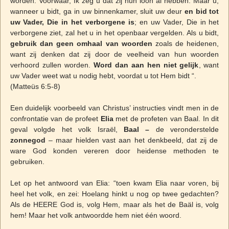
worden. Voorwaar, Ik zeg u dat zij hun loon al hebben. Maar u,
wanneer u bidt, ga in uw binnenkamer, sluit uw deur
en bid tot
uw Vader, Die in het verborgene is
; en uw Vader, Die in het
verborgene ziet, zal het u in het openbaar vergelden. Als u bidt,
gebruik dan geen omhaal van woorden
zoals de heidenen,
want zij denken dat zij door de veelheid van hun woorden
verhoord zullen worden.
Word dan aan hen niet gelijk
, want
uw Vader weet wat u nodig hebt, voordat u tot Hem bidt “.
(Matteüs 6:5-8)
Een duidelijk voorbeeld van Christus’ instructies vindt men in de
confrontatie van de profeet
Elia
met de profeten van Baal. In dit
geval volgde het volk Israël,
Baal –
de veronderstelde
zonnegod
– maar hielden vast aan het denkbeeld, dat zij de
ware God konden vereren door heidense methoden te
gebruiken.
Let op het antwoord van Elia: “toen kwam Elia naar voren, bij
heel het volk, en zei: Hoelang hinkt u nog op twee gedachten?
Als de HEERE God is, volg Hem, maar als het de Baäl is, volg
hem! Maar het volk antwoordde hem niet één woord.