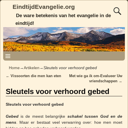
EindtijdEvangelie.org
De ware betekenis van het evangelie in de
eindtijd!
Home
→
Artikelen
→
Sleutels voor verhoord gebed
←
Vissoorten die men kan eten
Met wie ga ik om-Evalueer Uw
Post navigation
vriendschappen
→
Sleutels voor verhoord gebed
Sleutels voor verhoord gebed
Gebed
is de meest belangrijke
schakel tussen God en de
mens
. Maar er bestaat veel verwarring over: hoe men moet