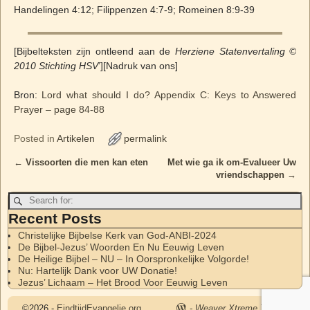
Handelingen 4:12; Filippenzen 4:7-9; Romeinen 8:9-39
[Bijbelteksten zijn ontleend aan de
Herziene Statenvertaling ©
2010 Stichting HSV
’][Nadruk van ons]
Bron:
Lord what should I do? Appendix C: Keys to Answered
Prayer – page 84-88
Posted in
Artikelen
permalink
←
Vissoorten die men kan eten
Met wie ga ik om-Evalueer Uw
Post navigation
vriendschappen
→
Recent Posts
Christelijke Bijbelse Kerk van God-ANBI-2024
De Bijbel-Jezus’ Woorden En Nu Eeuwig Leven
De Heilige Bijbel – NU – In Oorspronkelijke Volgorde!
Nu: Hartelijk Dank voor UW Donatie!
Jezus’ Lichaam – Het Brood Voor Eeuwig Leven
©2026 -
EindtijdEvangelie.org
-
Weaver Xtreme Theme