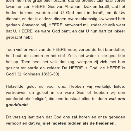
toen men het graanoffer bracht, dat de profeet Elia naar voren
kwam en zei: HEERE, God van Abraham, Izak en Israël, laat het
heden bekend worden dat U God bent in Israël, en ik Uw
dienaar, en dat ik al deze dingen overeenkomstig Uw woord heb
gedaan. Antwoord mij, HEERE, antwoord mij, zodat dit volk weet
dat U, HEERE, de ware God bent, en dat U hun hart tot inkeer
gebracht hebt.
Toen viel er vuur van de HEERE neer, verteerde het brandoffer,
het hout, de stenen en het stof. Zelfs het water in de geul likte
het op. Toen heel het volk dat zag, wierpen zij zich met hun
gezicht ter aarde en zeiden: De HEERE is God, de HEERE is
God”! (1 Koningen 18:36-39)
Hetzelfde geldt nu voor ons. Hebben wij werkelijk liefde,
vertrouwen en geloof in de ware God of hebben wij een
comfortabele “religie”, die ons toestaat alles te doen
wat ons
goeddunkt
.
Dit verslag laat zien dat God ons zal horen en onze gebeden
verhoort en
dat wij niet moeten bidden als de heidenen
.