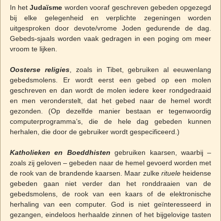
In het
Judaïsme
worden vooraf geschreven gebeden opgezegd
bij elke gelegenheid en verplichte zegeningen worden
uitgesproken door devote/vrome Joden gedurende de dag.
Gebeds-sjaals worden vaak gedragen in een poging om meer
vroom te lijken.
Oosterse religies
, zoals in Tibet, gebruiken al eeuwenlang
gebedsmolens. Er wordt eerst een gebed op een molen
geschreven en dan wordt de molen iedere keer rondgedraaid
en men veronderstelt, dat het gebed naar de hemel wordt
gezonden. (Op dezelfde manier bestaan er tegenwoordig
computerprogramma’s, die de hele dag gebeden kunnen
herhalen, die door de gebruiker wordt gespecificeerd.)
Katholieken en Boeddhisten
gebruiken kaarsen, waarbij –
zoals zij geloven – gebeden naar de hemel gevoerd worden met
de rook van de brandende kaarsen. Maar zulke
rituele
heidense
gebeden gaan niet verder dan het ronddraaien van de
gebedsmolens, de rook van een kaars of de elektronische
herhaling van een computer. God is niet geïnteresseerd in
gezangen, eindeloos herhaalde zinnen of het bijgelovige tasten