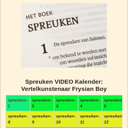
Spreuken VIDEO Kalender:
Vertelkunstenaar Frysian Boy
spreuken-
spreuken-
spreuken-
spreuken-
spreuken-
1
2
3
4
5
spreuken-
spreuken-
spreuken-
spreuken-
spreuken-
8
9
10
11
12