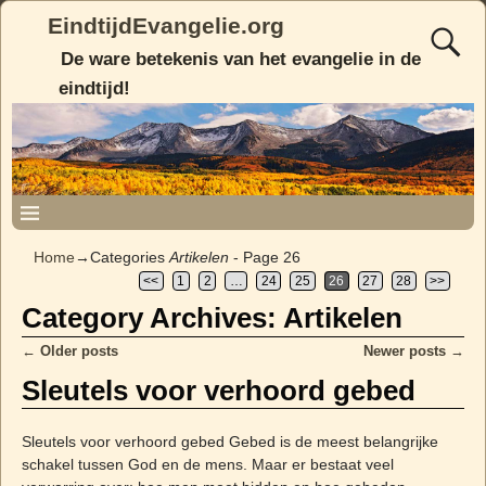
EindtijdEvangelie.org
De ware betekenis van het evangelie in de
eindtijd!
Home
→Categories
Artikelen
- Page 26
<<
1
2
…
24
25
26
27
28
>>
Category Archives:
Artikelen
←
Older posts
Newer posts
→
Post navigation
Sleutels voor verhoord gebed
Sleutels voor verhoord gebed Gebed is de meest belangrijke
schakel tussen God en de mens. Maar er bestaat veel