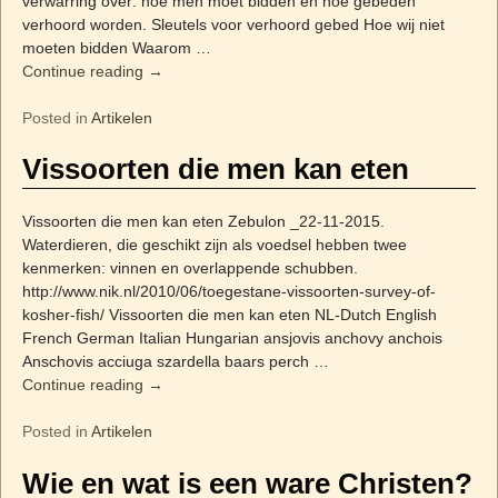
verwarring over: hoe men moet bidden en hoe gebeden
verhoord worden. Sleutels voor verhoord gebed Hoe wij niet
moeten bidden Waarom
…
Continue reading →
Posted in
Artikelen
Vissoorten die men kan eten
Vissoorten die men kan eten Zebulon _22-11-2015.
Waterdieren, die geschikt zijn als voedsel hebben twee
kenmerken: vinnen en overlappende schubben.
http://www.nik.nl/2010/06/toegestane-vissoorten-survey-of-
kosher-fish/ Vissoorten die men kan eten NL-Dutch English
French German Italian Hungarian ansjovis anchovy anchois
Anschovis acciuga szardella baars perch
…
Continue reading →
Posted in
Artikelen
Wie en wat is een ware Christen?