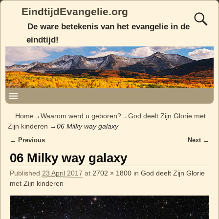
EindtijdEvangelie.org
De ware betekenis van het evangelie in de
eindtijd!
Home
→
Waarom werd u geboren?
→
God deelt Zijn Glorie met
Zijn kinderen
→
06 Milky way galaxy
← Previous
Next →
Image navigation
06 Milky way galaxy
Published
23 April 2017
at
2702 × 1800
in
God deelt Zijn Glorie
met Zijn kinderen