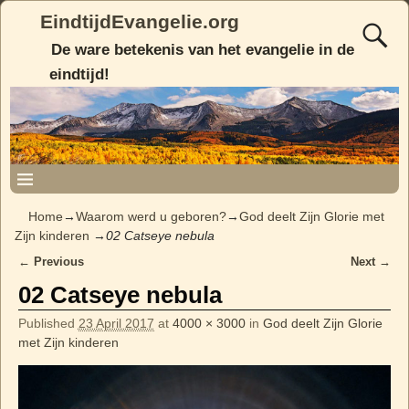
EindtijdEvangelie.org
De ware betekenis van het evangelie in de
eindtijd!
Home
→
Waarom werd u geboren?
→
God deelt Zijn Glorie met
Zijn kinderen
→
02 Catseye nebula
← Previous
Next →
Image navigation
02 Catseye nebula
Published
23 April 2017
at
4000 × 3000
in
God deelt Zijn Glorie
met Zijn kinderen