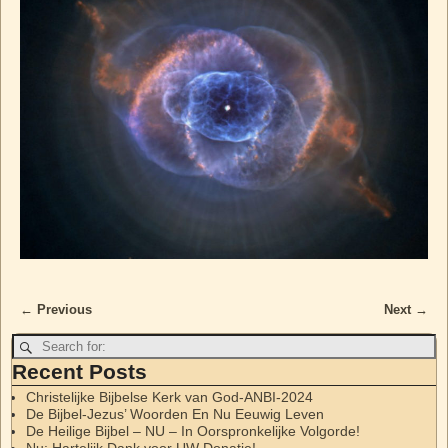
← Previous
Next →
Image navigation
Recent Posts
Christelijke Bijbelse Kerk van God-ANBI-2024
De Bijbel-Jezus’ Woorden En Nu Eeuwig Leven
De Heilige Bijbel – NU – In Oorspronkelijke Volgorde!
Nu: Hartelijk Dank voor UW Donatie!