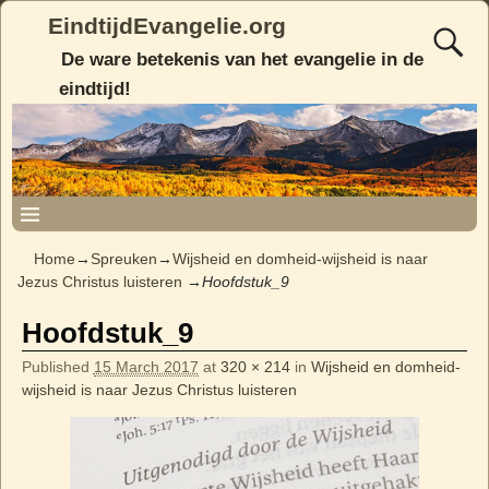
EindtijdEvangelie.org
De ware betekenis van het evangelie in de
eindtijd!
Home
→
Spreuken
→
Wijsheid en domheid-wijsheid is naar
Jezus Christus luisteren
→
Hoofdstuk_9
Hoofdstuk_9
Image navigation
Published
15 March 2017
at
320 × 214
in
Wijsheid en domheid-
wijsheid is naar Jezus Christus luisteren